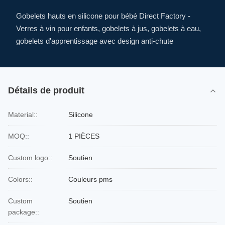
Gobelets hauts en silicone pour bébé Direct Factory -
Verres à vin pour enfants, gobelets à jus, gobelets à eau,
gobelets d'apprentissage avec design anti-chute
Détails de produit
Material::
Silicone
MOQ::
1 PIÈCES
Custom logo::
Soutien
Colors::
Couleurs pms
Custom
Soutien
package::