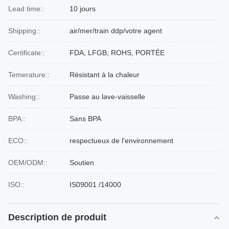
Lead time::
10 jours
Shipping::
air/mer/train ddp/votre agent
Certificate::
FDA, LFGB, ROHS, PORTÉE
Temerature::
Résistant à la chaleur
Washing::
Passe au lave-vaisselle
BPA::
Sans BPA
ECO::
respectueux de l'environnement
OEM/ODM::
Soutien
ISO::
IS09001 /14000
Description de produit