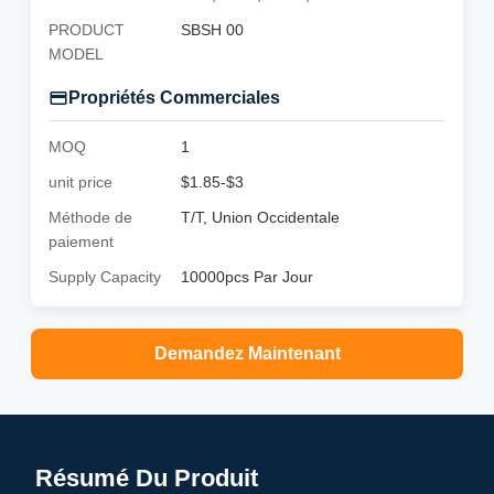
PRODUCT
SBSH 00
MODEL
Propriétés Commerciales
MOQ
1
unit price
$1.85-$3
Méthode de
T/T, Union Occidentale
paiement
Supply Capacity
10000pcs Par Jour
Demandez Maintenant
Résumé Du Produit