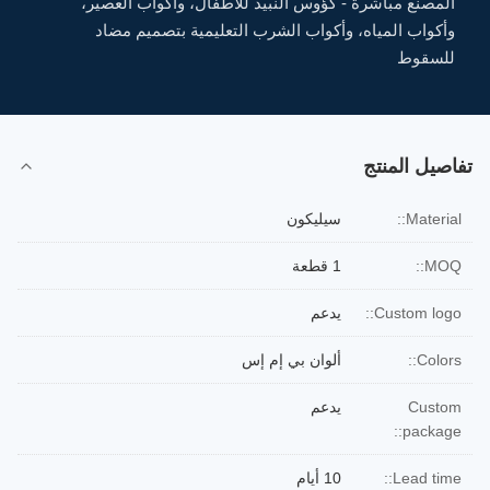
المصنع مباشرةً - كؤوس النبيذ للأطفال، وأكواب العصير،
وأكواب المياه، وأكواب الشرب التعليمية بتصميم مضاد
للسقوط
تفاصيل المنتج
Material::
سيليكون
MOQ::
1 قطعة
Custom logo::
يدعم
Colors::
ألوان بي إم إس
Custom
يدعم
package::
Lead time::
10 أيام