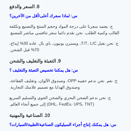
8. السعر والدفع
س: لماذا سعرك أعلى/أقل من الآخرين؟
ج: يعتمد سعرنا على درجة المواد وحجم المنتج والتصنيع وتكلفة
القالب وكمية الطلب. نحن نقدم دائما سعر تنافسي مباشر للمصنع.
ج: نحن نقبل T/T، L/C، ويسترن يونيون، باي بال. عادة 30% إيداع،
70% قبل الشحن.
9. التعبئة والتغليف والشحن
س: هل يمكننا تخصيص التعبئة والتغليف ؟
ج: نعم. نحن ندعم حقيبة OPP، وصندوق الألوان، وتغليف الفقاعة،
وصندوق الهدايا مع تصميم علامتك التجارية.
ج: نحن ندعم الشحن البحري والشحن الجوي والتسليم السريع
(DHL، FedEx، UPS، TNT) إلى جميع أنحاء العالم.
10. الصناعية والمهنية
س: هل يمكنك إنتاج أجزاء السيليكون الصناعية/الطبية/السيارات؟