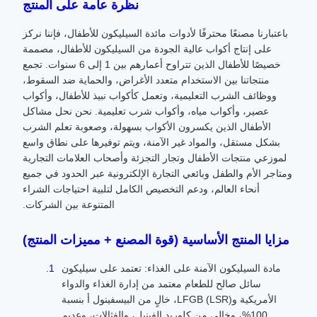
نظرة عامة على المنتج
باعتبارنا مصنعًا محترفًا لأدوات مائدة السيليكون للأطفال، فإننا نركز
على إنتاج أكواب عالية الجودة من السيليكون للأطفال، مصممة
خصيصًا للأطفال الذين تتراوح أعمارهم بين 1 إلى 6 سنوات. تجمع
منتجاتنا بين الاستخدام متعدد الأغراض، والحماية ضد السقوط،
ووظائف الشرب التعليمية، وتعمل كأكواب نبيذ للأطفال، وأكواب
عصير، وأكواب مياه، وأكواب شرب تعليمية. نحن نحل مشاكل
الأطفال الذين يكسرون الأكواب بسهولة، وصعوبة تعلم الشرب
بشكل مستقل، والمواد غير الآمنة، ويتم توفيرها على نطاق واسع
لموزعي منتجات الأطفال وتجار التجزئة وأصحاب العلامات التجارية
ومتاجر الأم والطفل وبائعي التجارة الإلكترونية عبر الحدود في جميع
أنحاء العالم، ودعم التخصيص الكامل لتلبية احتياجات الشراء
المتنوعة بين الشركات.
مزايا المنتج الأساسية (قوة المصنع + مميزات المنتج)
مادة السيليكون الآمنة على الغذاء: تعتمد على سيليكون
سائل صالح للطعام معتمد من إدارة الغذاء والدواء
الأمريكية وLFGB (LSR)، خالٍ من البيسفينول أ بنسبة
100%، وخالي من كلوريد الفينيل، والفثالات، وعديم