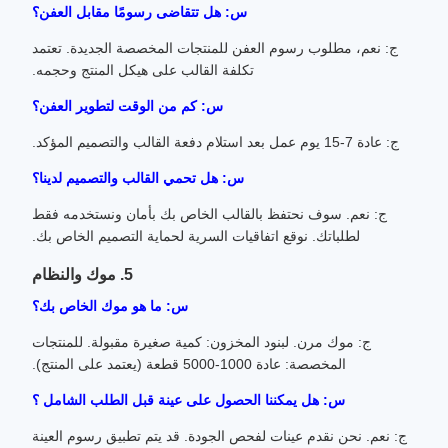
س: هل تتقاضى رسومًا مقابل العفن؟
ج: نعم، مطلوب رسوم العفن للمنتجات المخصصة الجديدة. تعتمد
تكلفة القالب على هيكل المنتج وحجمه.
س: كم من الوقت لتطوير العفن؟
ج: عادة 7-15 يوم عمل بعد استلام دفعة القالب والتصميم المؤكد.
س: هل تحمي القالب والتصميم لدينا؟
ج: نعم. سوف نحتفظ بالقالب الخاص بك بأمان ونستخدمه فقط
لطلباتك. نوقع اتفاقيات السرية لحماية التصميم الخاص بك.
5. موك والنظام
س: ما هو موك الخاص بك؟
ج: موك مرن. لبنود المخزون: كمية صغيرة مقبولة. للمنتجات
المخصصة: عادة 1000-5000 قطعة (يعتمد على المنتج).
س: هل يمكننا الحصول على عينة قبل الطلب الشامل ؟
ج: نعم. نحن نقدم عينات لفحص الجودة. قد يتم تطبيق رسوم العينة