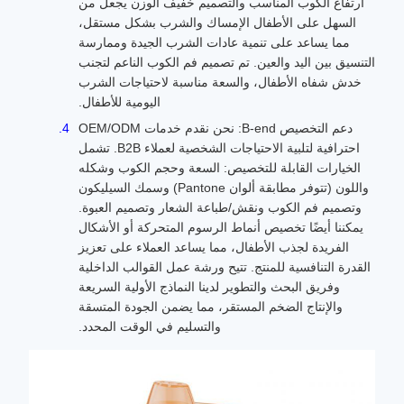
ارتفاع الكوب المناسب والتصميم خفيف الوزن يجعل من
السهل على الأطفال الإمساك والشرب بشكل مستقل،
مما يساعد على تنمية عادات الشرب الجيدة وممارسة
التنسيق بين اليد والعين. تم تصميم فم الكوب الناعم لتجنب
خدش شفاه الأطفال، والسعة مناسبة لاحتياجات الشرب
اليومية للأطفال.
دعم التخصيص B-end: نحن نقدم خدمات OEM/ODM
احترافية لتلبية الاحتياجات الشخصية لعملاء B2B. تشمل
الخيارات القابلة للتخصيص: السعة وحجم الكوب وشكله
واللون (تتوفر مطابقة ألوان Pantone) وسمك السيليكون
وتصميم فم الكوب ونقش/طباعة الشعار وتصميم العبوة.
يمكننا أيضًا تخصيص أنماط الرسوم المتحركة أو الأشكال
الفريدة لجذب الأطفال، مما يساعد العملاء على تعزيز
القدرة التنافسية للمنتج. تتيح ورشة عمل القوالب الداخلية
وفريق البحث والتطوير لدينا النماذج الأولية السريعة
والإنتاج الضخم المستقر، مما يضمن الجودة المتسقة
والتسليم في الوقت المحدد.