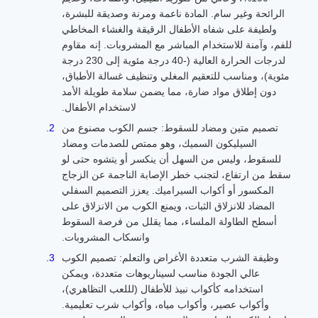
الرائحة وغير سام. المادة ناعمة ومرنة وصديقة للبشرة،
ولطيفة على شفاه الأطفال الرقيقة والغشاء المخاطي
للفم، وآمنة للاستخدام المباشر مع المشروبات. إنه مقاوم
لدرجات الحرارة العالية (-40 درجة مئوية إلى 230 درجة
مئوية)، ومناسب للتعقيم المغلي وتنظيف غسالة الأطباق،
دون إطلاق مواد ضارة، مما يضمن سلامة طويلة الأمد
لاستخدام الأطفال.
تصميم متين ومضاد للسقوط: جسم الكوب مصنوع من
السيليكون السميك، وهو ممتص للصدمات ومضاد
للسقوط، وليس من السهل أن ينكسر أو يتشوه حتى لو
سقط من ارتفاع، لتجنب خطر الإصابة الناجمة عن الزجاج
المكسور أو أكواب السيراميك. يعزز التصميم السفلي
المضاد للانزلاق الثبات، ويمنع الكوب من الانزلاق على
أسطح الطاولة الملساء، مما يقلل من فرصة السقوط
وانسكاب المشروبات.
وظيفة الشرب متعددة الأغراض والتعلم: تصميم الكوب
عالي الجودة مناسب لسيناريوهات متعددة، ويمكن
استخدامه كأكواب نبيذ للأطفال (لللعب التظاهري)،
وأكواب عصير، وأكواب مياه، وأكواب شرب تعليمية.