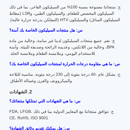
ج: منتجاتنا مصنوعة بنسبة 100% من السيليكون الفاخر، بما في ذلك
السيليكون المخصص للطعام، والسيليكون الطبي، وLSR (مطاط
السيليكون السائل) والسيليكون HTV (المفلكن بدرجة حرارة عالية).
س: هل منتجات السيليكون الخاصة بك آمنة؟
ج: نعم. جميع منتجات السيليكون لدينا غير سامة، وخالية من مادة
BPA، وخالية من اللاتكس، وعديمة الرائحة وصديقة للبيئة، وآمنة
للاستخدام اليومي، وملامسة الطعام وملامسة الجلد.
س: ما هي مقاومة درجات الحرارة لمنتجات السيليكون الخاصة بك؟
ج: بشكل عام -40 درجة مئوية إلى 230 درجة مئوية، مناسبة للثلاجة
والميكروويف والفرن وغسالة الأطباق.
2. الشهادات
س: ما هي الشهادات التي تمتلكها منتجاتك؟
ج: تتوافق منتجاتنا مع المعايير الدولية بما في ذلك FDA، LFGB،
CE، RoHS، ISO 9001
س: هل يمكنك تقديم وثائق الشهادة؟