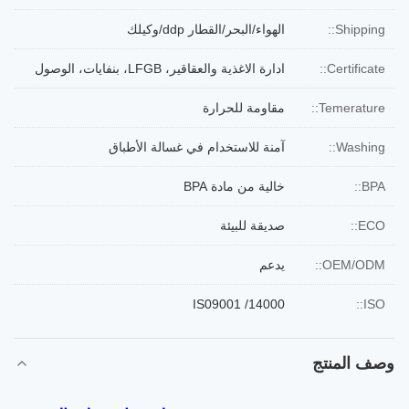
Shipping::
الهواء/البحر/القطار ddp/وكيلك
Certificate::
ادارة الاغذية والعقاقير، LFGB، بنفايات، الوصول
Temerature::
مقاومة للحرارة
Washing::
آمنة للاستخدام في غسالة الأطباق
BPA::
خالية من مادة BPA
ECO::
صديقة للبيئة
OEM/ODM::
يدعم
IS09001 /14000
ISO::
وصف المنتج