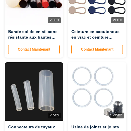
VIDEO
VIDEO
Bande solide en silicone
Ceinture en caoutchouc
résistante aux hautes
en vrac et ceinture
températures, bande de
d’allongement réglable
caoutchouc d'étanchéité
boutonnée | Ceinture
Contact Maintenant
Contact Maintenant
étanche, bande ronde en
élastique en gros
silicone transparent,
certifiée FDA, vente en
gros directe en usine et
personnalisable
VIDEO
VIDEO
Connecteurs de tuyaux
Usine de joints et joints