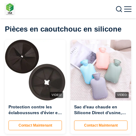
Pièces en caoutchouc en silicone
VIDEO
VIDEO
Protection contre les
Sac d'eau chaude en
éclaboussures d'évier en
Silicone Direct d'usine,
silicone, déflecteur
bouteille d'eau chaude
d'évier anti-
Flexible et étanche en
Contact Maintenant
Contact Maintenant
éclaboussures étanche,
toute sécurité pour la
protection contre les
maison et la vente en