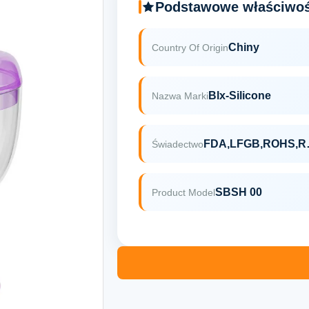
Podstawowe właściwoś
Chiny
Country Of Origin
Blx-Silicone
Nazwa Marki
FDA,
Świadectwo
SBSH 00
Product Model