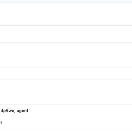
ddp/twój agent
H