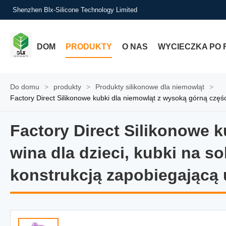
Shenzhen Blx-Silicone Technology Limited
DOM
PRODUKTY
O NAS
WYCIECZKA PO 
Do domu
>
produkty
>
Produkty silikonowe dla niemowląt
>
Factory Direct Silikonowe kubki dla niemowląt z wysoką górną części
Factory Direct Silikonowe k
Factory Direct Silikonowe k
wina dla dzieci, kubki na s
konstrukcją zapobiegającą