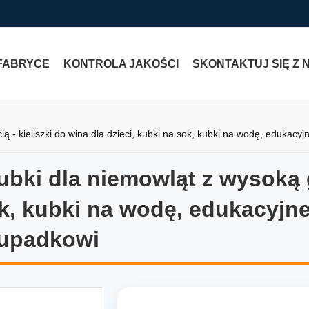
FABRYCE
KONTROLA JAKOŚCI
SKONTAKTUJ SIĘ Z 
ą - kieliszki do wina dla dzieci, kubki na sok, kubki na wodę, edukacy
ubki dla niemowląt z wysoką g
ubki dla niemowląt z wysoką 
ok, kubki na wodę, edukacyjne
 upadkowi