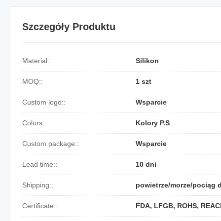
Szczegóły Produktu
Material::
Silikon
MOQ::
1 szt
Custom logo::
Wsparcie
Colors::
Kolory P.S
Custom package::
Wsparcie
Lead time::
10 dni
Shipping::
powietrze/morze/pociąg 
Certificate::
FDA, LFGB, ROHS, REAC