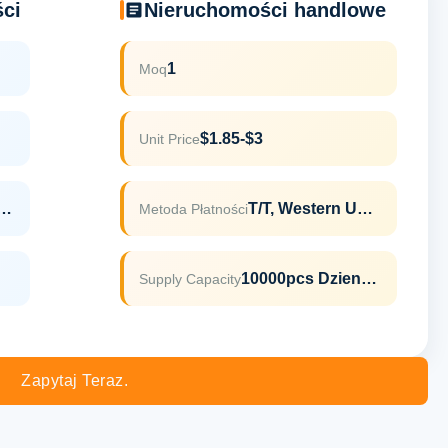
ci
Nieruchomości handlowe
1
Moq
$1.85-$3
Unit Price
LFGB,ROHS,REACH
T/T, Western Union
Metoda Płatności
10000pcs Dziennie
Supply Capacity
Zapytaj Teraz.