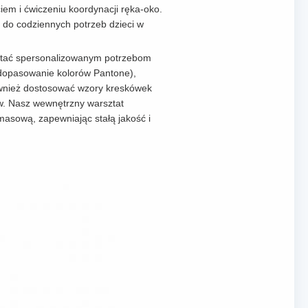
em i ćwiczeniu koordynacji ręka-oko.
 do codziennych potrzeb dzieci w
stać spersonalizowanym potrzebom
 dopasowanie kolorów Pantone),
również dostosować wzory kreskówek
ów. Nasz wewnętrzny warsztat
masową, zapewniając stałą jakość i