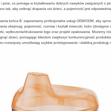
i picie, co pomaga w kształtowaniu dobrych nawyków związanych z pici
no tak, aby uniknąć drapania ust dzieci, a pojemność jest odpowiednia
wania końca B: zapewniamy profesjonalne usługi OEM/ODM, aby spro
nia obejmują: pojemność, rozmiar i kształt miseczki, kolor (dostępne
eczki, wytłoczenie/drukowanie logo oraz projekt opakowania. Możemy 
ciągnąć dzieci, pomagając klientom zwiększyć konkurencyjność produkt
-rozwojowy umożliwiają szybkie prototypowanie i stabilną produkcję 