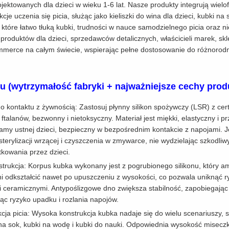
ojektowanych dla dzieci w wieku 1-6 lat. Nasze produkty integrują wiel
je uczenia się picia, służąc jako kieliszki do wina dla dzieci, kubki na
 które łatwo tłuką kubki, trudności w nauce samodzielnego picia oraz ni
roduktów dla dzieci, sprzedawców detalicznych, właścicieli marek, skl
merce na całym świecie, wspierając pełne dostosowanie do różnorod
 (wytrzymałość fabryki + najważniejsze cechy prod
do kontaktu z żywnością: Zastosuj płynny silikon spożywczy (LSR) z c
talanów, bezwonny i nietoksyczny. Materiał jest miękki, elastyczny i prz
j jamy ustnej dzieci, bezpieczny w bezpośrednim kontakcie z napojami.
terylizacji wrzącej i czyszczenia w zmywarce, nie wydzielając szkodliw
kowania przez dzieci.
trukcja: Korpus kubka wykonany jest z pogrubionego silikonu, który a
ni odkształcić nawet po upuszczeniu z wysokości, co pozwala unikną
ceramicznymi. Antypoślizgowe dno zwiększa stabilność, zapobiegając p
jąc ryzyko upadku i rozlania napojów.
cja picia: Wysoka konstrukcja kubka nadaje się do wielu scenariuszy, słu
a sok, kubki na wodę i kubki do nauki. Odpowiednia wysokość miseczki 