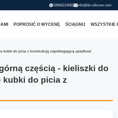
18566214565
info@blx-silicone.com
NAMI
POPROSIĆ O WYCENĘ
ŚCIĄGNIJ
WSZYSTKIE 
jne kubki do picia z konstrukcją zapobiegającą upadkowi
órną częścią - kieliszki do
górną częścią - kieliszki do 
 kubki do picia z