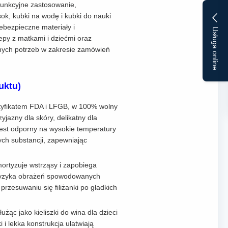
ofunkcyjne zastosowanie,
 sok, kubki na wodę i kubki do nauki
ebezpieczne materiały i
Usługa online
epy z matkami i dziećmi oraz
nych potrzeb w zakresie zamówień
uktu)
ertyfikatem FDA i LFGB, w 100% wolny
yjazny dla skóry, delikatny dla
 Jest odporny na wysokie temperatury
ych substancji, zapewniając
mortyzuje wstrząsy i zapobiega
ć ryzyka obrażeń spowodowanych
rzesuwaniu się filiżanki po gładkich
żąc jako kieliszki do wina dla dzieci
i lekka konstrukcja ułatwiają