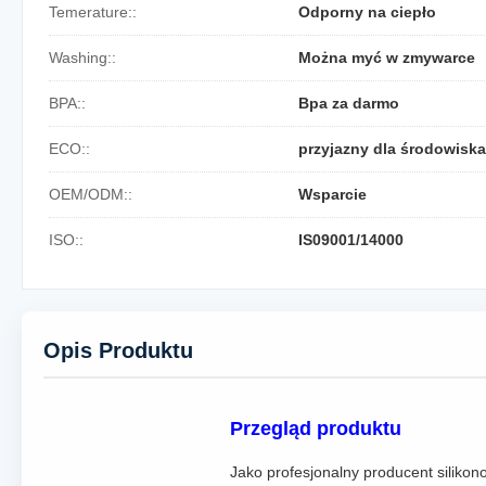
Temerature::
Odporny na ciepło
Washing::
Można myć w zmywarce
BPA::
Bpa za darmo
ECO::
przyjazny dla środowiska
OEM/ODM::
Wsparcie
ISO::
IS09001/14000
Opis Produktu
Przegląd produktu
Jako profesjonalny producent silikon