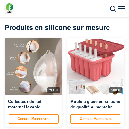
Produits en silicone sur mesure
VIDEO
VIDEO
Collecteur de lait
Moule à glace en silicone
maternel lavable
de qualité alimentaire, 12
directement en usine,
pièces, certifié FDA,
collecteur de lait portable
réutilisable, sans danger
Contact Maintenant
Contact Maintenant
mains libres, coussinet
pour le congélateur,
d'allaitement pour
vente en gros directe en