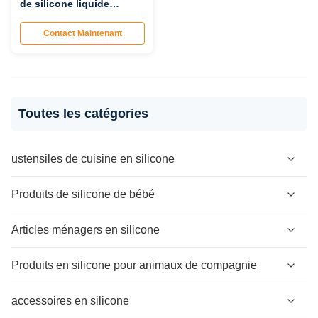
de silicone liquide
OEM/ODM - Moule en
silicone non standard
Contact Maintenant
personnalisé, produits en
silicone transparent de
qualité médicale et
service d'assemblage
Toutes les catégories
ustensiles de cuisine en silicone
Outils de cuisson en silicone
Produits de silicone de bébé
Ensembles d'ustensiles en silicone
Nourrissage de bébé en silicone
Articles ménagers en silicone
Stockage alimentaire en silicone
Soins pour bébés en silicone
Organisation domestique en silicone
Produits en silicone pour animaux de compagnie
Gadgets pour bébés en silicone
produits en silicone de salle de bain
Des bols en silicone pour animaux de compagnie, des
accessoires en silicone
mangeuses lentes