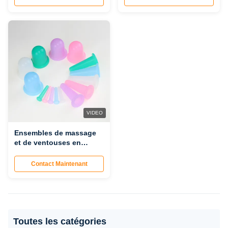
en gros, direct d'usine,
haute capacité
d'absorption
VIDEO
Ensembles de massage
et de ventouses en
silicone en gros | Outils
de thérapie par
Contact Maintenant
ventouses
professionnels directs
d'usine
Toutes les catégories