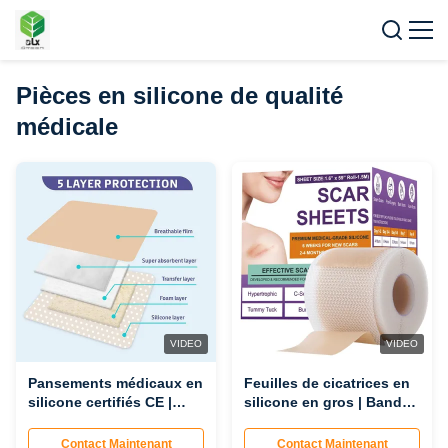
Pièces en silicone de qualité
médicale
VIDEO
VIDEO
Pansements médicaux en
Feuilles de cicatrices en
silicone certifiés CE |
silicone en gros | Bande
Pansements doux pour
de cicatrice en silicone
soins des plaies, vente
médical de qualité usine
Contact Maintenant
Contact Maintenant