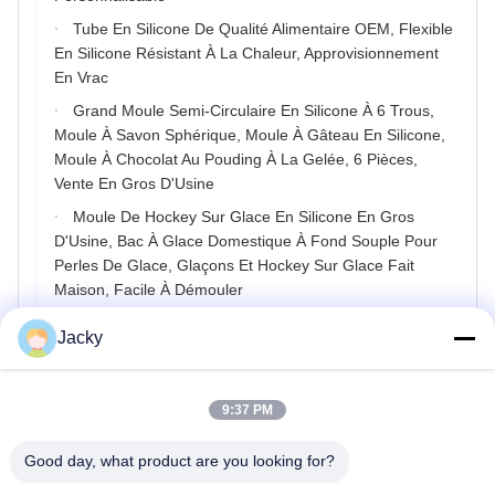
Tube En Silicone De Qualité Alimentaire OEM, Flexible
En Silicone Résistant À La Chaleur, Approvisionnement
En Vrac
Grand Moule Semi-Circulaire En Silicone À 6 Trous,
Moule À Savon Sphérique, Moule À Gâteau En Silicone,
Moule À Chocolat Au Pouding À La Gelée, 6 Pièces,
Vente En Gros D'Usine
Moule De Hockey Sur Glace En Silicone En Gros
D'Usine, Bac À Glace Domestique À Fond Souple Pour
Perles De Glace, Glaçons Et Hockey Sur Glace Fait
Maison, Facile À Démouler
Bouchons D'Étanchéité En Silicone OEM/ODM –
Jacky
Bouchon À Clipser, Bouchon À Robinet Inversé, Type T
Creux Absorbant Les Chocs À Haute Température Et
Bouchon De Trou De Vis Étanche
9:37 PM
Produits En Caoutchouc De Silicone Liquide
OEM/ODM - Moule En Silicone Non Standard
Good day, what product are you looking for?
Personnalisé, Produits En Silicone Transparent De