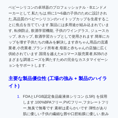
ベビーシリコンの卓球器のプロフェッショナル・Bエンドメ
ーカーとして,私たちは,特に1〜6歳の子供のために設計され
た,高品質のベビーシリコンのハイトップカップを生産するこ
とに焦点を当てています.製品には多用途が組み込まれていま
す, 転倒防止, 飲酒学習機能, 子供のワイングラス, ジュースカ
ップ, 水カップ, 飲酒学習カップとして使用されます.簡単にカ
ップを壊す子供たちの痛みを解決します赤ちゃん用品の流通
業者,小売業者,ブランド所有者,母親と赤ちゃんの店舗に広く
供給されています.国境を越えたeコマース販売業者,B2Bのさ
まざまな調達ニーズを満たすための完全なカスタマイゼーシ
ョンをサポートします.
主要な製品優位性 (工場の強み + 製品のハイラ
イト)
FDAとLFGB認定食品級液体シリコン (LSR) を採用
します.100%BPAフリー,PVCフリー,フタレートフリ
ー,無臭で無毒です.素材は柔らかいです.弾性があり
肌に優しい子供の繊細な唇や口腔粘膜に優しい.飲み