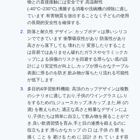
物との直接接触には安全です.高温耐性
(-40°C~230°C),沸騰する消毒や洗碗機の掃除に適し
ています.有害物質を放出することなく子どもの使用
の長期的安全性を確保する.
防落と耐久性 デザイン: カップボディは厚いシリコ
ンでできています 衝撃吸収性があり 防落性があり
高さから落下しても 壊れたり 変形したりすること
は容易ではありません破れたガラスやセラミックカ
ップによる損傷のリスクを回避する滑らない底の設
計により安定性が向上し,カップが滑らかなテーブル
表面に滑るのを防ぎ,飲み物が落ちたり流れる可能性
が低下します.
多目的&学習飲料機能: 高頂のカップデザインは複数
のシナリオに適しており,子供のワイングラス (ふり
をするための),ジュースカップ,水カップ,また,杯 (の
酒) を教えられた.適正な高さと軽量なデザインによ
り,子供たちは簡単に自立して飲み物を握ることがで
き,良い飲酒習慣を育み,手と目の連携を鍛えるのに
役立ちます.滑らかなカップ の 口 は,子供 の 唇 を
掻く こと を 避ける ため に 設計 さ れ て い ます容