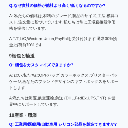
Q:なぜ貴社の価格が他社より高く/低くなるのですか?
A: 私たちの価格は,材料のグレード,製品のサイズ,工法,模具コ
スト,注文量に基づいています.私たちは常に工場直接競争価
格を提供しています.
A:T/T,L/C,Western Union,PayPalを受け付けます.通常30%預
金,出荷前70%です.
9梱包と輸送
Q: 梱包をカスタマイズできますか?
A: はい.私たちはOPPバッグ,カラーボックス,ブリスターパッ
ケージ,あなたのブランドデザインのギフトボックスをサポー
トします.
A:私たちは海運,航空運輸,急送 (DHL,FedEx,UPS,TNT) を世
界中にサポートしています.
10産業・職業
Q: 工業用/医療用/自動車用 シリコン部品を製造できますか?