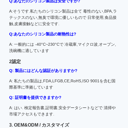
Q:あなたのシリコン製品は安全ですか?
A:そうです.私たちのシリコン製品は全て 毒性のない,BPA,ラ
テックスのない,無臭で環境に優しいもので 日常使用,食品接
触,皮膚接触などに安全です.
Q:あなたのシリコン製品の耐熱性は?
A: 一般的には -40°C~230°Cで 冷蔵庫,マイクロ波,オーブン,
洗碗機に適しています
2認定
Q: 製品にはどんな認証がありますか?
A: 私たちの製品は,FDA,LFGB,CE,RoHS,ISO 9001を含む国
際基準に準拠しています
Q: 証明書を提供できますか?
A: はい. 検定報告書,証明書,安全データシートなどで 清掃や
市場アクセスもできます.
3. OEM&ODM / カスタマイズ