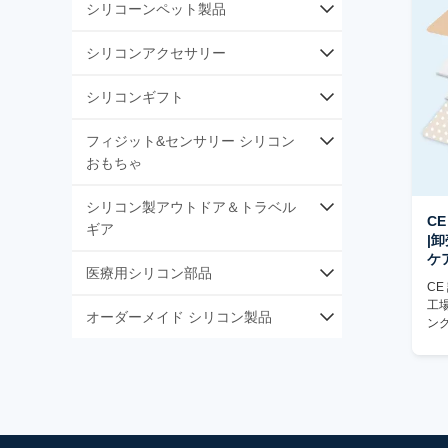
シリコーンベビーケア
シリコン家庭の組織
シリコーンペット製品
シリコン製ベビー用品
バスルーム用シリコン製品
シリコンペットボウル,ゆっくりと餌を与
シリコンアクセサリー
える
シリコーン製シール・ガスケット
シリコンギフト
シリコン 噛むおもちゃ
シリコンゴム部品
プロモーションシリコンギフト
フィジット&センサリー シリコン
シリコーン ペット マット
おもちゃ
シリコーンの電子付属品
シリコン製オフィスギフト
プッシュポップバブル知育玩具
シリコン製アウトドア＆トラベル
シリコン 生活 スタイル 贈り物
C
ギア
|
シリコンスクイーズおもちゃ
ケ
シリコン製アウトドアキャンプ＆トラベ
医療用シリコン部品
シリコン製フィジェットスピナー＆スラ
CE
ル
イダー
工
シリコーンマッサージ＆カッピング
オーダーメイド シリコン製品
ン
シリコン製アウトドアスポーツ＆フィッ
シリコンストレッチ＆ヌードルおもちゃ
トネス
シリコーンの傷シート
OEMシリコン製品
シリコン スナップ&クリック トイ
シリコン製ビーチ＆ウォータースポーツ
シリコーン創傷被覆材
ODMシリコーンデザイン
シリコンリストバンドそわそわおもちゃ
金型開発