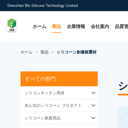
Shenzhen Blx-Silicone Technology Limited
ホーム
製品
企業情報
会社案内
品質
ホーム
>
製品
>
シリコーン創傷被覆材
すべての部門
シリコンキッチン用具
シリコンベーキングツール
赤ん坊のシリコーン プロダクト
シリコン用具セット
シリコン 赤ちゃん 給餌
シリコーン家庭用品
シリコン食品保管