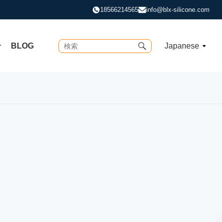
18566214565
info@blx-silicone.com
合
BLOG
Japanese