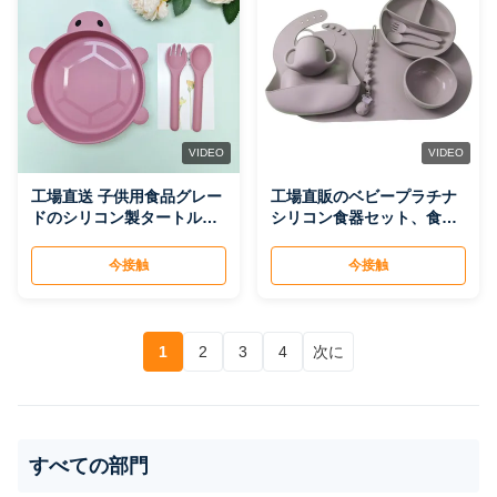
VIDEO
VIDEO
工場直送 子供用食品グレー
工場直販のベビープラチナ
ドのシリコン製タートル食
シリコン食器セット、食品
器セット 3点セット フォー
グレードの食事準備ボウル
クとスプーン付き
ギフトセット、幼児用
今接触
今接触
1
2
3
4
次に
すべての部門