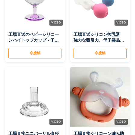
VIDEO
VIDEO
工場直送のベビーシリコー
工場直送シリコン搾乳器 -
ンハイトップカップ - 子供
強力な吸引力、母子製品、
用ワイングラス、ジュース
B2B 卸売
カップ、ウォーターカッ
今接触
今接触
プ、落下防止デザインの学
習用ドリンクカップ
VIDEO
VIDEO
工場直接ユニバーサル直径
工場直接シリコーン噛み防