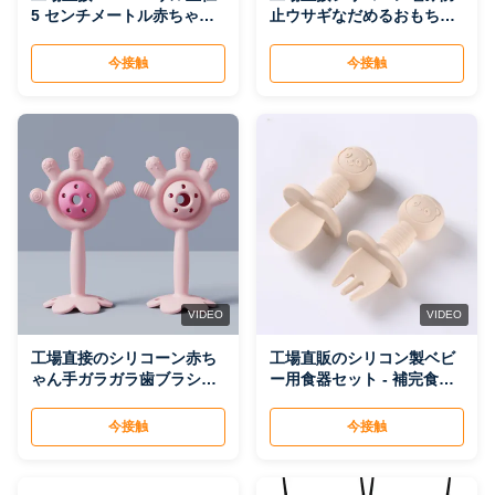
5 センチメートル赤ちゃん
止ウサギなだめるおもちゃ
飲む乳首 - カモノハシ給水
- 赤ちゃんの歯が生える &
口、ピジョン哺乳瓶アクセ
快適なおもちゃ、B2B 卸売
今接触
今接触
サリー、B2B 卸売
VIDEO
VIDEO
工場直接のシリコーン赤ち
工場直販のシリコン製ベビ
ゃん手ガラガラ歯ブラシお
ー用食器セット - 補完食用
もちゃ - なだめるような口
トレーニングスプーンと幼
腔開発 & 歯が生えるスティ
児用フォーク、BPAフリー
今接触
今接触
ック、B2B 卸売のためのチ
の食器
ュアブル楽しいおもちゃ