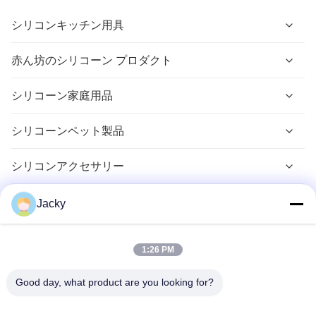
シリコンキッチン用具
シリコンベーキングツール
赤ん坊のシリコーン プロダクト
シリコン用具セット
シリコン 赤ちゃん 給餌
シリコーン家庭用品
シリコン食品保管
シリコーンベビーケア
シリコン家庭の組織
シリコーンペット製品
シリコン製ベビー用品
バスルーム用シリコン製品
シリコンペットボウル,ゆっくりと餌を与える
シリコンアクセサリー
シリコン 噛むおもちゃ
シリコーン製シール・ガスケット
シリコンギフト
Jacky
シリコーン ペット マット
シリコンゴム部品
プロモーションシリコンギフト
フィジット&センサリー シリコンおもちゃ
1:26 PM
シリコーンの電子付属品
シリコン製オフィスギフト
プッシュポップバブル知育玩具
シリコン製アウトドア＆トラベルギア
Good day, what product are you looking for?
シリコン 生活 スタイル 贈り物
シリコンスクイーズおもちゃ
シリコン製アウトドアキャンプ＆トラベル
医療用シリコン部品