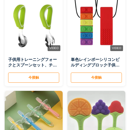
VIDEO
VIDEO
子供用トレーニングフォー
単色レインボーシリコンビ
クとスプーンセット、チー
ルディングブロック子供用
ズ離乳食ハンドルスプー
チューイングスティック、
ン、BPAフリーのベビー授
BPAフリー歯が生えるおも
今接触
今接触
乳器具、工場直接卸売
ちゃ、工場直接卸売