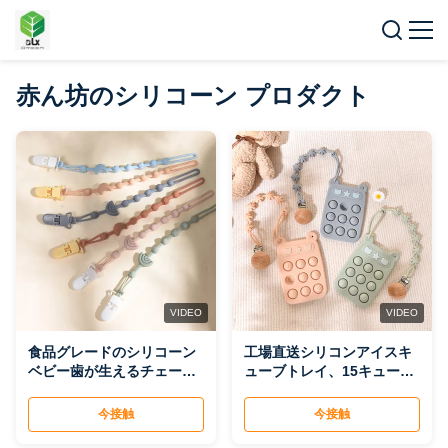
赤ん坊のシリコーン プロダクト
VIDEO
VIDEO
食品グレードのシリコーン
工場直送シリコンアイスキ
ベビー歯が生えるチェーン
ューブトレイ、15キューブ
落下防止おもちゃ安全おし
冷凍製氷型、家庭用および
ゃぶりクリップチェーン幼
商業用膜製氷装置
今接触
今接触
児歯研削卸売