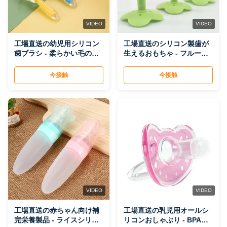
VIDEO
VIDEO
工場直送の幼児用シリコン
工場直送のシリコン製歯が
歯ブラシ - 柔らかい毛のベ
生えるおもちゃ - フルーツ
ビートレーニングオーラル
型の歯磨きスティック、
ケア歯ブラシ、幼児にとっ
BPAフリーの幼児用の安全
今接触
今接触
て安全
なおしゃぶり
VIDEO
VIDEO
工場直送の赤ちゃん向け補
工場直送の乳児用オールシ
完栄養製品 - ライスシリア
リコンおしゃぶり - BPAフ