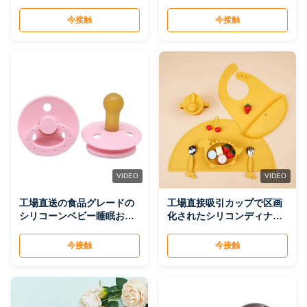
ル、哺乳ボトル、シリコン
リー、食品グレード、安全
ライスフレークボトル、ス
なベビーおしゃぶり
今接触
今接触
クイズボウルスプーンセッ
ト
VIDEO
VIDEO
工場直送の食品グレードの
工場直接吸引カップで区画
シリコーンベビー睡眠おし
化されたシリコンディナー
ゃぶり、安全で非毒性のソ
プレート、フォークとスプ
フトで快適なおしゃぶり、
ーン付きベビープレート、
今接触
今接触
幼児用
かわいい恐竜キッズベビー
フードボウル給餌セット