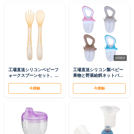
VIDEO
工場直送シリコンベビーフ
工場直送シリコン製ベビー
ォークスプーンセット、セ
果物と野菜給餌ネットバッ
ルフフィーディングトレー
グ - 補完給餌、安全な窒息
ニング用の赤ちゃん補助食
防止ベビー給餌アクセサリ
今接触
今接触
品器具、BPAフリーの子供
ー
用食事学習ツール