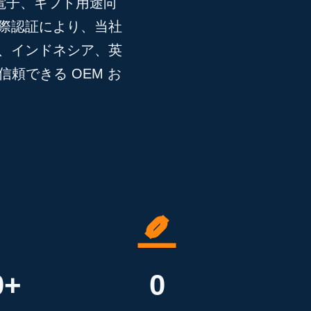
電子、ギフト用途向
際認証により、当社
、インドネシア、英
頼できる OEM お
0+
0