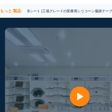
もっと 製品:
卸売シリコン傷跡シート |工場グレードの医療用シリコーン傷跡テープ
お問