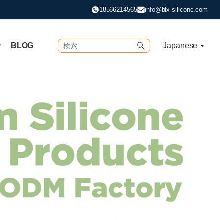
18566214565
info@blx-silicone.com
合
BLOG
Japanese