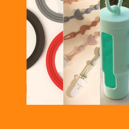
シリコー
リコンキッチン用具
赤ん坊のシリコーン プロダクト
シリコーン家庭用品