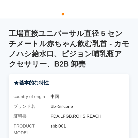
工場直接ユニバーサル直径 5 セン
チメートル赤ちゃん飲む乳首 - カモ
ノハシ給水口、ピジョン哺乳瓶ア
クセサリー、B2B 卸売
基本的な特性
country of origin
中国
ブランド名
Blx-Silicone
証明書
FDA,LFGB,ROHS,REACH
PRODUCT
sbbl001
MODEL