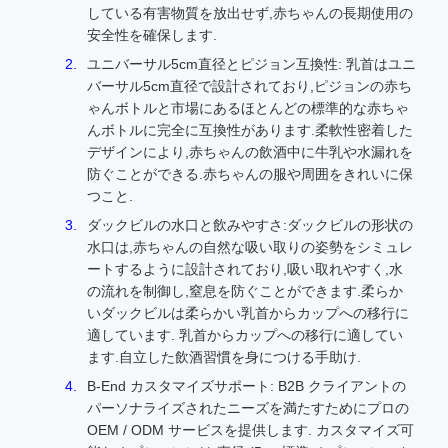
している有害物質を放出せず,赤ちゃんの長期使用の
安全性を確保します.
ユニバーサル5cm直径とピジョン互換性: 乳首はユニ
バーサル5cm直径で設計されており,ピジョンの赤ち
ゃんボトルと市場にあるほとんどの標準的な赤ちゃ
んボトルに完全に互換性があります.柔軟性密着した
デザインにより,赤ちゃんの飲酒中に牛乳や水漏れを
防ぐことができる.赤ちゃんの服や周囲をきれいに保
つこと.
ダックビルの水口と飲みやすさ:ダックビルの形状の
水口は,赤ちゃんの自然な吸い取りの姿勢をシミュレ
ートするように設計されており,吸い取れやすく,水
の流れを制御し,窒息を防ぐことができます.柔らか
いダックビルは柔らかい乳首からカップへの移行に
適しています. 乳首からカップへの移行に適してい
ます.自立した飲酒習慣を身につける手助け.
B-End カスタマイズサポート: B2B クライアントの
パーソナライズされたニーズを満たすためにプロの
OEM / ODM サービスを提供します. カスタマイズ可