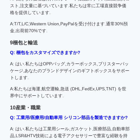
スト,注文量に基づいています.私たちは常に工場直接競争価
格を提供しています.
A:T/T,L/C,Western Union,PayPalを受け付けます.通常30%預
金,出荷前70%です.
9梱包と輸送
Q: 梱包をカスタマイズできますか?
A: はい.私たちはOPPバッグ,カラーボックス,ブリスターパッ
ケージ,あなたのブランドデザインのギフトボックスをサポー
トします.
A:私たちは海運,航空運輸,急送 (DHL,FedEx,UPS,TNT) を世
界中にサポートしています.
10産業・職業
Q: 工業用/医療用/自動車用 シリコン部品を製造できますか?
A: はい.私たちは工業用シール,ガスケット,医療部品,自動車部
品,LSR&HTV技術による電子アクセサリーで豊富な経験を持