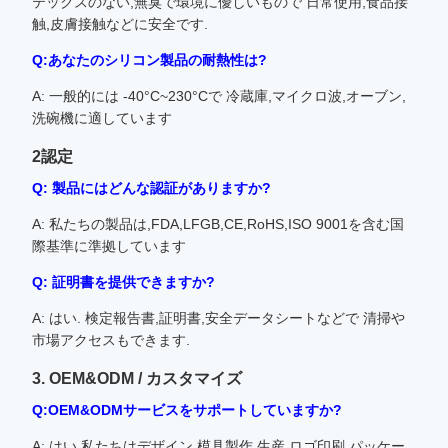
テックスのない,無臭で環境に優しいもので 日常使用,食品接
触,皮膚接触などに安全です.
Q:あなたのシリコン製品の耐熱性は?
A: 一般的には -40°C~230°Cで 冷蔵庫,マイクロ波,オーブン,
洗碗機に適しています
2認定
Q: 製品にはどんな認証がありますか?
A: 私たちの製品は,FDA,LFGB,CE,RoHS,ISO 9001を含む国
際基準に準拠しています
Q: 証明書を提供できますか?
A: はい. 検定報告書,証明書,安全データシートなどで 清掃や
市場アクセスもできます.
3. OEM&ODM / カスタマイズ
Q:OEM&ODMサービスをサポートしていますか?
A: はい.私たちはデザイン,模具製作,生産,ロゴ印刷,パッケー