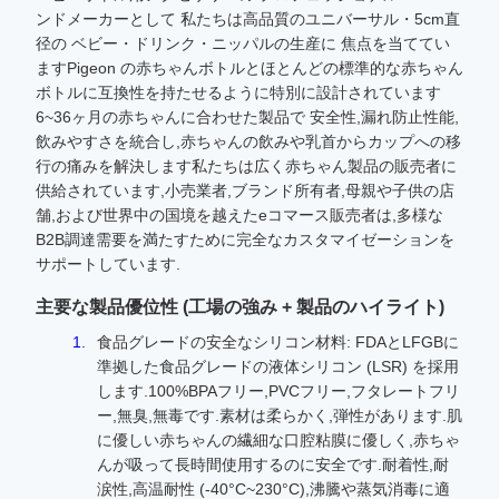
ンドメーカーとして 私たちは高品質のユニバーサル・5cm直
径の ベビー・ドリンク・ニッパルの生産に 焦点を当ててい
ますPigeon の赤ちゃんボトルとほとんどの標準的な赤ちゃん
ボトルに互換性を持たせるように特別に設計されています
6~36ヶ月の赤ちゃんに合わせた製品で 安全性,漏れ防止性能,
飲みやすさを統合し,赤ちゃんの飲みや乳首からカップへの移
行の痛みを解決します私たちは広く赤ちゃん製品の販売者に
供給されています,小売業者,ブランド所有者,母親や子供の店
舗,および世界中の国境を越えたeコマース販売者は,多様な
B2B調達需要を満たすために完全なカスタマイゼーションを
サポートしています.
主要な製品優位性 (工場の強み + 製品のハイライト)
食品グレードの安全なシリコン材料: FDAとLFGBに
準拠した食品グレードの液体シリコン (LSR) を採用
します.100%BPAフリー,PVCフリー,フタレートフリ
ー,無臭,無毒です.素材は柔らかく,弾性があります.肌
に優しい赤ちゃんの繊細な口腔粘膜に優しく,赤ちゃ
んが吸って長時間使用するのに安全です.耐着性,耐
涙性,高温耐性 (-40°C~230°C),沸騰や蒸気消毒に適