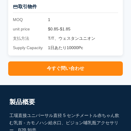
取引物件
MOQ
1
unit price
$0.85-$1.85
支払方法
T/T、ウェスタンユニオン
Supply Capacity
1日あたり10000Pc
今すぐ問い合わせ
製品概要
工場直接ユニバーサル直径 5 センチメートル赤ちゃん飲
む乳首 - カモノハシ給水口、ピジョン哺乳瓶アクセサリ
ー、B2B 卸売