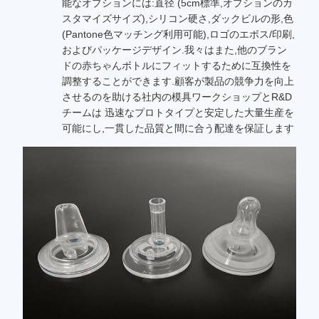
能なオプションには:直径 (5cm標準,オプションのカ
スタマイズサイズ),シリコン硬さ,ダックビルの形,色
(Pantone色マッチング利用可能),ロゴのエボス/印刷,
およびパッケージデザイン.我々はまた,他のブラン
ドの赤ちゃんボトルにフィットするために互換性を
調整することができます.顧客が製品の競争力を向上
させるのを助ける社内の模具ワークショップとR&D
チームは 迅速なプロトタイプと安定した大量生産を
可能にし,一貫した品質と間に合う配達を保証します