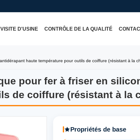
VISITE D'USINE
CONTRÔLE DE LA QUALITÉ
CONTA
antidérapant haute température pour outils de coiffure (résistant à la c
ue pour fer à friser en silic
e pour fer à friser en silico
s de coiffure (résistant à la 
Propriétés de base