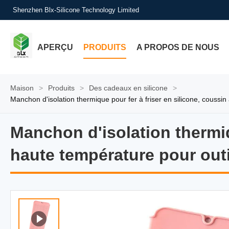
Shenzhen Blx-Silicone Technology Limited
APERÇU
PRODUITS
A PROPOS DE NOUS
Maison
>
Produits
>
Des cadeaux en silicone
>
Manchon d'isolation thermique pour fer à friser en silicone, coussin 
Manchon d'isolation thermiq
Manchon d'isolation thermiqu
haute température pour outil