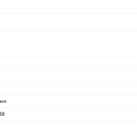
gent
ÉE