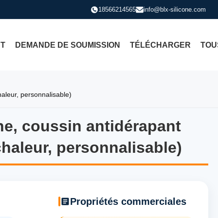
18566214565
info@blx-silicone.com
CT
DEMANDE DE SOUMISSION
TÉLÉCHARGER
TOU
haleur, personnalisable)
one, coussin antidérapant
ne, coussin antidérapant haute
chaleur, personnalisable)
Propriétés commerciales