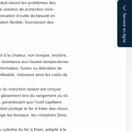
roduit résout les problèmes des
e solution de protection sûre,
Service en ligne
brication d'outils de beauté en
tion flexible, fournissant des
nt à la chaleur, non toxique, inodore,
e résistance aux hautes températures
éformation, fusion ou libération de
tilisable, réduisant ainsi les coûts de
ure du manchon isolant est conçue
le glissement lors du rangement ou du
arantissant que l'outil capillaire
lant protège le fer à friser des chocs
ge les bureaux, les comptoirs (bois,
 cylindre du fer à friser, adapté à la