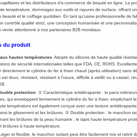
s capillaires et les distributeurs d'e-commerce de beauté en ligne. Le p
ute température, dommages aux outils et rayures de surface, offrant un
 beauté et le coiffage quotidien. En tant qu'usine professionnelle de fa
n contrôle qualité strict, une conception humanisée et une personnalisa
ès-vente attentionné à nos partenaires B2B mondiaux.
s du produit
t aux hautes températures
: Adopte du silicone de haute qualité résista
ations de sécurité internationales telles que FDA, CE, ROHS. Excellent
directement le cylindre du fer à friser chaud (après utilisation) sans d
t doux, résistant, résistant à l'usure, difficile à vieillir ou à casser, réu
2B.
double protection
: ① Caractéristique antidérapante : la paroi intérie
es, qui enveloppent fermement le cylindre du fer à friser, empêchant 
haute température est également conçue avec une texture antidérapante, g
 ainsi le glissement et les brûlures. ② Double protection : le manchon iso
ant les brûlures de la peau humaine ; le tapis haute température protè
t brûlures à haute température.
Léger et flexible, le manchon isolant peut être facilement mis et retiré du