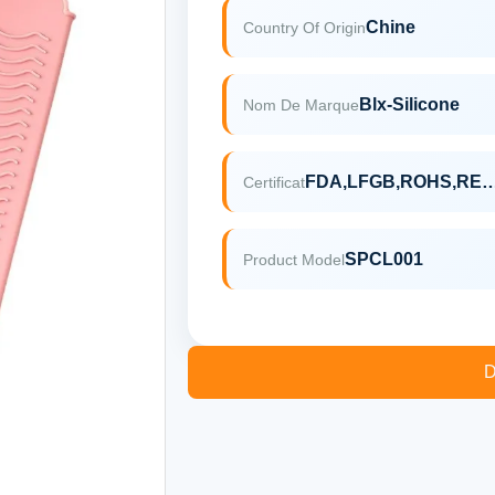
Chine
Country Of Origin
Blx-Silicone
Nom De Marque
FDA,LFGB,ROHS,
Certificat
SPCL001
Product Model
D