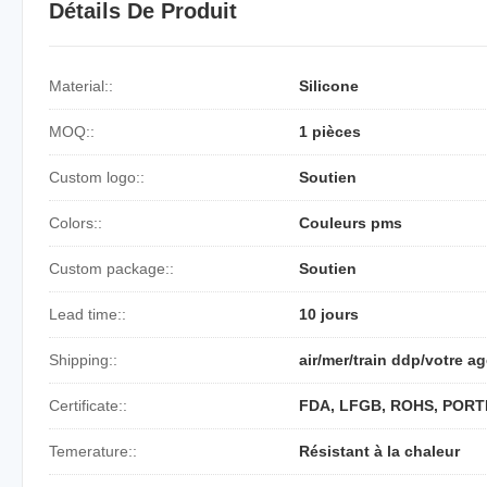
Détails De Produit
Material::
Silicone
MOQ::
1 pièces
Custom logo::
Soutien
Colors::
Couleurs pms
Custom package::
Soutien
Lead time::
10 jours
Shipping::
air/mer/train ddp/votre a
Certificate::
FDA, LFGB, ROHS, PORT
Temerature::
Résistant à la chaleur