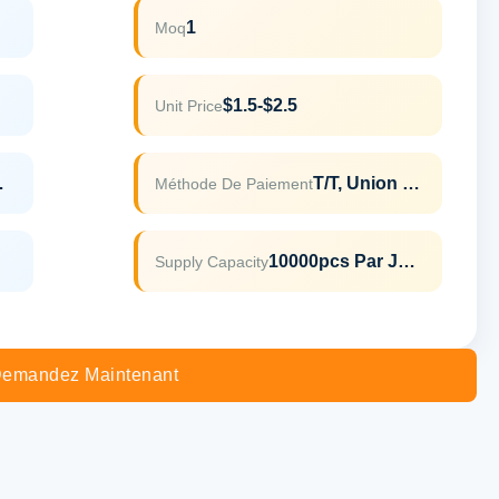
1
Moq
$1.5-$2.5
Unit Price
REACH
T/T, Union Occidentale
Méthode De Paiement
10000pcs Par Jour
Supply Capacity
emandez Maintenant