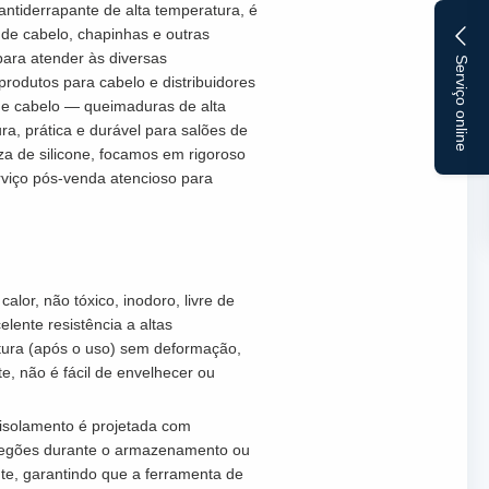
tiderrapante de alta temperatura, é
de cabelo, chapinhas e outras
para atender às diversas
Serviço online
produtos para cabelo e distribuidores
de cabelo — queimaduras de alta
a, prática e durável para salões de
za de silicone, focamos em rigoroso
rviço pós-venda atencioso para
calor, não tóxico, inodoro, livre de
ente resistência a altas
atura (após o uso) sem deformação,
te, não é fácil de envelhecer ou
 isolamento é projetada com
orregões durante o armazenamento ou
nte, garantindo que a ferramenta de