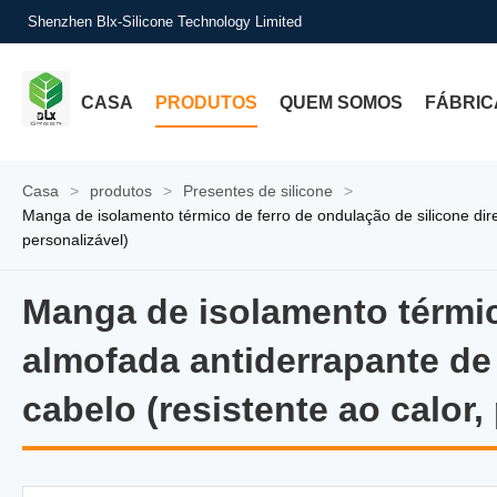
Shenzhen Blx-Silicone Technology Limited
CASA
PRODUTOS
QUEM SOMOS
FÁBRIC
Casa
>
produtos
>
Presentes de silicone
>
Manga de isolamento térmico de ferro de ondulação de silicone dir
personalizável)
Manga de isolamento térmico
Manga de isolamento térmico
almofada antiderrapante de
cabelo (resistente ao calor,