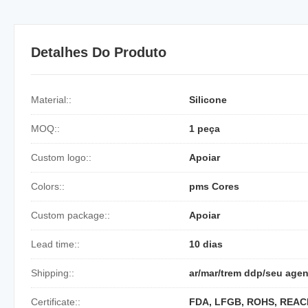
Detalhes Do Produto
Material::
Silicone
MOQ::
1 peça
Custom logo::
Apoiar
Colors::
pms Cores
Custom package::
Apoiar
Lead time::
10 dias
Shipping::
ar/mar/trem ddp/seu agen
Certificate::
FDA, LFGB, ROHS, REAC