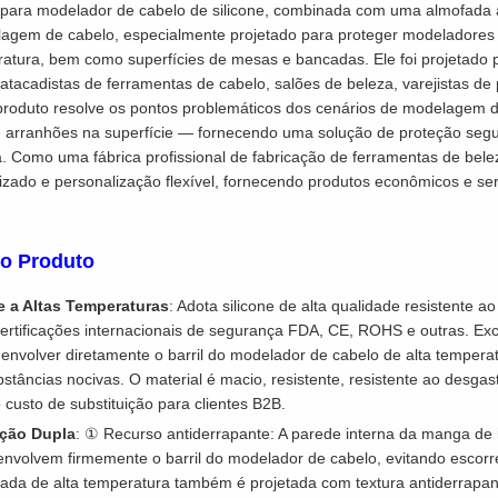
para modelador de cabelo de silicone, combinada com uma almofada an
lagem de cabelo, especialmente projetado para proteger modeladores 
ratura, bem como superfícies de mesas e bancadas. Ele foi projetado 
tacadistas de ferramentas de cabelo, salões de beleza, varejistas de 
produto resolve os pontos problemáticos dos cenários de modelagem 
 arranhões na superfície — fornecendo uma solução de proteção segur
. Como uma fábrica profissional de fabricação de ferramentas de bele
izado e personalização flexível, fornecendo produtos econômicos e se
do Produto
te a Altas Temperaturas
: Adota silicone de alta qualidade resistente ao 
tificações internacionais de segurança FDA, CE, ROHS e outras. Excel
envolver diretamente o barril do modelador de cabelo de alta temper
stâncias nocivas. O material é macio, resistente, resistente ao desgas
o custo de substituição para clientes B2B.
eção Dupla
: ① Recurso antiderrapante: A parede interna da manga de
e envolvem firmemente o barril do modelador de cabelo, evitando esc
ofada de alta temperatura também é projetada com textura antiderrapa