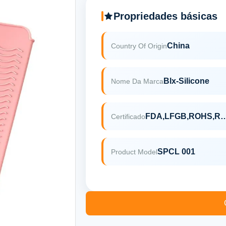
Propriedades básicas
China
Country Of Origin
Blx-Silicone
Nome Da Marca
FDA,LFGB,ROHS
Certificado
SPCL 001
Product Model