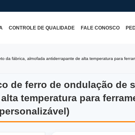
A
CONTROLE DE QUALIDADE
FALE CONOSCO
PE
eto da fábrica, almofada antiderrapante de alta temperatura para ferr
 de ferro de ondulação de sil
 de ferro de ondulação de si
 alta temperatura para ferr
 personalizável)