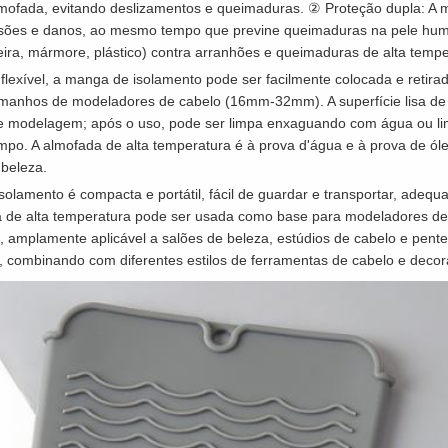
mofada, evitando deslizamentos e queimaduras. ② Proteção dupla: A 
isões e danos, ao mesmo tempo que previne queimaduras na pele hum
ra, mármore, plástico) contra arranhões e queimaduras de alta tempe
 flexível, a manga de isolamento pode ser facilmente colocada e retira
manhos de modeladores de cabelo (16mm-32mm). A superfície lisa de s
 de modelagem; após o uso, pode ser limpa enxaguando com água ou 
o. A almofada de alta temperatura é à prova d'água e à prova de óleo
 beleza.
solamento é compacta e portátil, fácil de guardar e transportar, adequ
a de alta temperatura pode ser usada como base para modeladores de 
, amplamente aplicável a salões de beleza, estúdios de cabelo e pent
, combinando com diferentes estilos de ferramentas de cabelo e decor