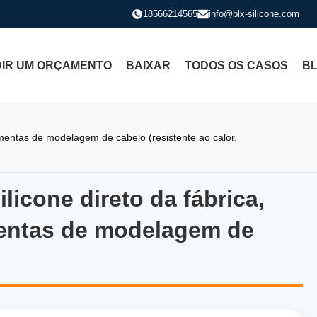
18566214565
info@blx-silicone.com
DIR UM ORÇAMENTO
BAIXAR
TODOS OS CASOS
B
amentas de modelagem de cabelo (resistente ao calor,
icone direto da fábrica,
licone direto da fábrica, alm
amentas de modelagem de