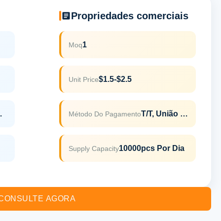
Propriedades comerciais
1
Moq
$1.5-$2.5
Unit Price
,REACH
T/T, União Ocidental
Método Do Pagamento
10000pcs Por Dia
Supply Capacity
CONSULTE AGORA