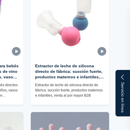
para bebés
Extractor de leche de silicona
s de vino
directo de fábrica: succión fuerte,
o, vasos
productos maternos e infantiles,
izaje con
venta al por mayor B2B
Servicio en línea
bés directos
Extractor de leche de silicona directo de
niños, vasos
fábrica: succión fuerte, productos maternos
de
e infantiles, venta al por mayor B2B
da