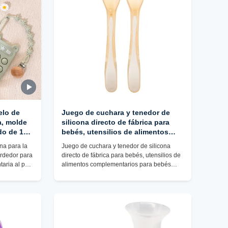
elo de
Juego de cuchara y tenedor de
a, molde
silicona directo de fábrica para
do de 15
bebés, utensilios de alimentos
 hacer
complementarios para bebés para
na para la
Juego de cuchara y tenedor de silicona
uso
entrenamiento de
ordedor para
directo de fábrica para bebés, utensilios de
autoalimentación, herramientas de
aria al por
alimentos complementarios para bebés
aprendizaje de alimentación para
para entrenamiento de autoalimentación,
niños sin BPA
herramientas de aprendizaje de
alimentación para niños sin BPA