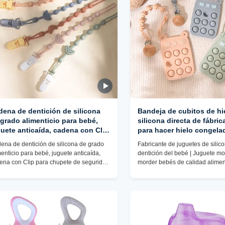
dena de dentición de silicona
Bandeja de cubitos de hi
grado alimenticio para bebé,
silicona directa de fábric
uete anticaída, cadena con Clip
para hacer hielo congela
ra chupete de seguridad para
cubitos, dispositivo para
ena de dentición de silicona de grado
Fabricante de juguetes de silico
hinar dientes infantiles, venta
hielo de membrana para 
menticio para bebé, juguete anticaída,
dentición del bebé | Juguete m
 por mayor
doméstico y comercial
ena con Clip para chupete de seguridad
morder bebés de calidad aliment
 rechinar dientes infantiles, venta al por
mayor
or