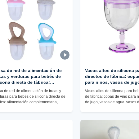
lsa de red de alimentación de
Vasos altos de silicona 
tas y verduras para bebés de
directos de fábrica: copa
icona directa de fábrica:
para niños, vasos de jug
imentación complementaria,
de agua, vasos de aprend
sa de red de alimentación de frutas y
Vasos altos de silicona para be
cesorio seguro para
diseño anticaída
duras para bebés de silicona directa de
de fábrica: copas de vino para 
mentación de bebés antiasfixia
rica: alimentación complementaria,
de jugo, vasos de agua, vasos 
esorio seguro para alimentación de
aprendizaje con diseño anticaí
és antiasfixia