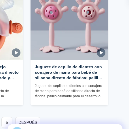
ejo
Juguete de cepillo de dientes con
na directo
sonajero de mano para bebé de
odo y
silicona directo de fábrica: palillo
, venta al
calmante para el desarrollo bucal y
Juguete de cepillo de dientes con sonajero
la dentición, juguete divertido
cto de
de mano para bebé de silicona directo de
masticable para venta al por mayor
 la
fábrica: palillo calmante para el desarrollo
B2B
r mayor B2B
bucal y la dentición, juguete divertido
masticable para venta al por mayor B2B
5
DESPUÉS