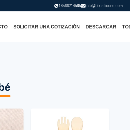
18566214565
info@blx-silicone.com
CTO
SOLICITAR UNA COTIZACIÓN
DESCARGAR
TO
ebé