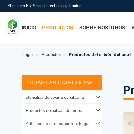
Shenzhen Blx-Silicone Technology Limited
INICIO
PRODUCTOS
SOBRE NOSOTROS
Hogar
>
Productos
>
Productos del silicón del bebé
TODAS LAS CATEGORÍAS
Pr
utensilios de cocina de silicona
Herramientas para hornear de silicona
Productos del silicón del bebé
Conjuntos de utensilios de silicona
Alimentos para bebés de silicona
Artículos de silicona para el hogar
Almacenamiento de alimentos de