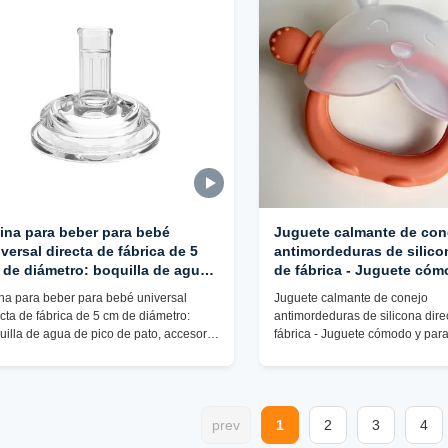
tina para beber para bebé
Juguete calmante de con
versal directa de fábrica de 5
antimordeduras de silico
 de diámetro: boquilla de agua
de fábrica - Juguete cóm
pico de pato, accesorio para
para la dentición del bebé
ina para beber para bebé universal
Juguete calmante de conejo
erón de paloma, venta al por
por mayor B2B
ecta de fábrica de 5 cm de diámetro:
antimordeduras de silicona dire
yor B2B
uilla de agua de pico de pato, accesorio
fábrica - Juguete cómodo y para
a biberón de paloma, venta al por mayor
dentición del bebé, venta al po
B
prev
1
2
3
4