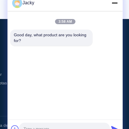
Jacky
3:58 AM
Good day, what product are you looking 
for?
Éntrenos En Contacto Con
info@blx-silicone.com
86--18566214565
r
No 12-5 de la calle Huanping, comunidad de
otas
Gaoqiao, calle Pingdi, distrito de Longgang,
Shenzhen, China.
 del Sitio