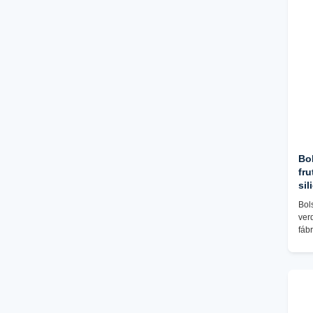
Desarrollo del moho
Juguetes antiestrés con pulsera de
silicona
Bolas de compresión y bolas de estrés
de silicona
Rompecabezas de silicona y bloques de
construcción
Juguetes con llavero de silicona
Bo
fru
Juguetes de silicona sensoriales para el
sil
autismo y el TDAH
al
Bol
ac
ver
ali
fáb
acc
beb