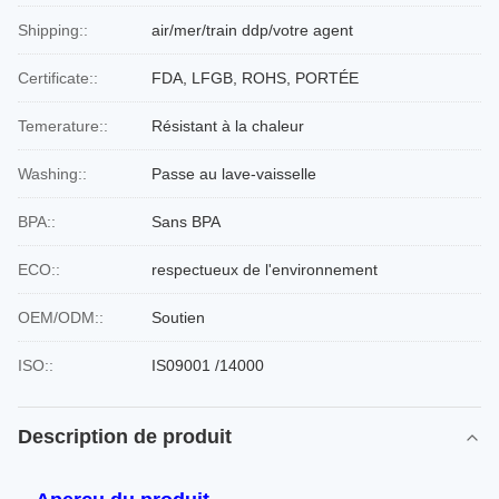
Shipping::
air/mer/train ddp/votre agent
Certificate::
FDA, LFGB, ROHS, PORTÉE
Temerature::
Résistant à la chaleur
Washing::
Passe au lave-vaisselle
BPA::
Sans BPA
ECO::
respectueux de l'environnement
OEM/ODM::
Soutien
ISO::
IS09001 /14000
Description de produit