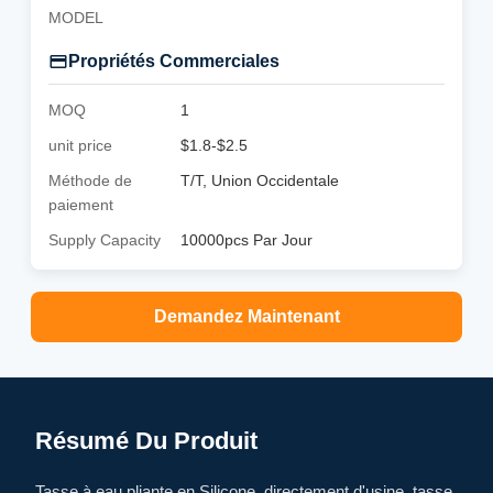
MODEL
Propriétés Commerciales
MOQ
1
unit price
$1.8-$2.5
Méthode de
T/T, Union Occidentale
paiement
Supply Capacity
10000pcs Par Jour
Demandez Maintenant
Résumé Du Produit
Tasse à eau pliante en Silicone, directement d'usine, tasse