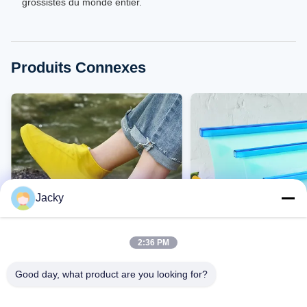
grossistes du monde entier.
Produits Connexes
Jacky
2:36 PM
VIDEO
Good day, what product are you looking for?
Bottes de pluie directes d'usine,
Sac de conservation en
bottes de pluie imperméables,
de qualité alimentaire,
antidérapantes, épaisses et
directement d'usine, sa