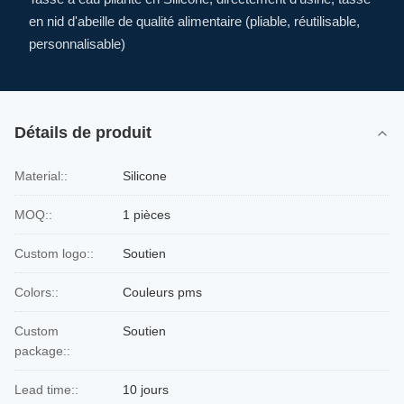
en nid d'abeille de qualité alimentaire (pliable, réutilisable,
personnalisable)
Détails de produit
Material::
Silicone
MOQ::
1 pièces
Custom logo::
Soutien
Colors::
Couleurs pms
Custom
Soutien
package::
Lead time::
10 jours