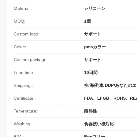
Material::
シリコーン
MOQ::
1個
Custom logo::
サポート
Colors::
pmsカラー
Custom package::
サポート
Lead time::
10日間
Shipping::
空/海/列車 DDP/あなたの
Certificate::
FDA、LFGB、ROHS、RE
Temerature::
耐熱性
Washing::
食器洗い機対応
BPA::
Bpaフリー