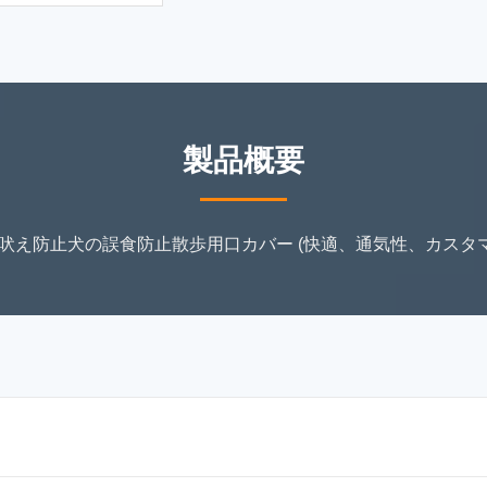
製品概要
吠え防止犬の誤食防止散歩用口カバー (快適、通気性、カスタマ