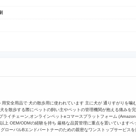
刷
ト用安全用品で 犬の散歩用に使われています 主に犬が 通りすがりを噛
節性犬を散歩する際にペットの飼い主やペットの管理機関が抱える痛みを完
ライチェーン,オンラインペットeコマースプラットフォーム (Amazon,
以上 OEM/ODMの経験を持ち 厳格な品質管理に重点を置いています
とグローバルBエンドパートナーのための親密なワンストップサービスを