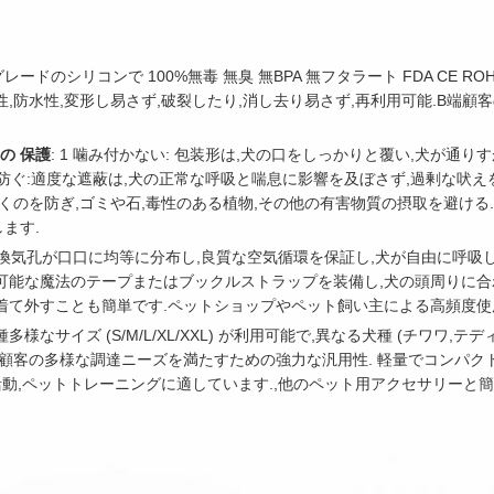
レードのシリコンで 100%無毒 無臭 無BPA 無フタラート FDA CE 
,防水性,変形し易さず,破裂したり,消し去り易さず,再利用可能.B端顧
 の 保護
: 1 噛み付かない: 包装形は,犬の口をしっかりと覆い,犬が通り
を防ぐ:適度な遮蔽は,犬の正常な呼吸と喘息に影響を及ぼさず,過剰な吠え
開くのを防ぎ,ゴミや石,毒性のある植物,その他の有害物質の摂取を避ける
ます.
い換気孔が口口に均等に分布し,良質な空気循環を保証し,犬が自由に呼吸し
可能な魔法のテープまたはブックルストラップを装備し,犬の頭周りに合
着て外すことも簡単です.ペットショップやペット飼い主による高頻度使
多種多様なサイズ (S/M/L/XL/XXL) が利用可能で,異なる犬種 (チワワ,
端顧客の多様な調達ニーズを満たすための強力な汎用性. 軽量でコンパクトで
活動,ペットトレーニングに適しています.,他のペット用アクセサリーと