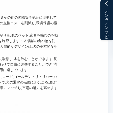
オンラインサービス
ROHS その他の国際安全認証に準拠して
客の交換コストを削減し,環境保護の概
すがり者,他のペット,家具を噛むのを効
を制限します・ 3 偶然の食べ物を防
.人間的なデザインは,犬の基本的な生
,喘息し,水を飲むことができます.長
わせて自由に調整することができ,滑
用に適しています.
テディ,コーギ,ゴールデン・リトリバー,ハ
,犬の通常の活動 (歩く,走る,遊ぶ)
簡単にマッチし,市場の魅力を高めます.