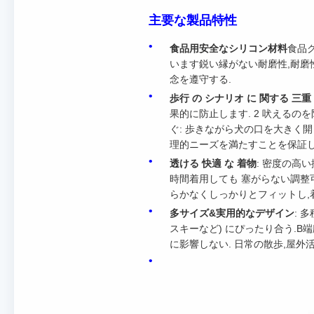
主要な製品特性
食品用安全なシリコン材料
食品グ
います鋭い縁がない耐磨性,耐磨性
念を遵守する.
歩行 の シナリオ に 関する 三重
果的に防止します. 2 吠えるの
ぐ: 歩きながら犬の口を大きく
理的ニーズを満たすことを保証し
透ける 快適 な 着物
: 密度の高
時間着用しても 塞がらない調整
らかなくしっかりとフィットし,
多サイズ&実用的なデザイン
: 
スキーなど) にぴったり合う.B
に影響しない. 日常の散歩,屋外