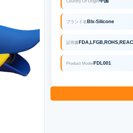
中国
Country Of Origin
Blx-Silicone
ブランド名
FDA,LFGB,ROHS,REA
証明書
FDL001
Product Model