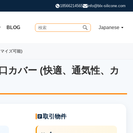
18566214565
info@blx-silicone.com
合
BLOG
Japanese
マイズ可能)
カバー (快適、通気性、カ
カバー (快適、通気性、カス
取引物件