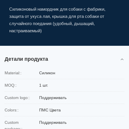
Силиконовый намордник для собаки с фабрики,
защита от укуса лая, крышка для рта собаки от
случайного поедания (удобный, дышащий,
настраиваемый)
Детали продукта
Material::
Силикон
MOQ::
1 шт.
Custom logo::
Поддерживать
Colors::
ПМС Цвета
Custom
Поддерживать
package::