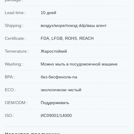
Lead time::
10 дней
Shipping::
воздух/море/поезд ddp/ваш агент
Certificate::
FDA, LFGB, ROHS, REACH
Temerature::
Жаростойкий
Washing::
Можно мыть в посудомоечной машине
BPA::
без бисфенола-па
ECO::
экологически чистый
OEM/ODM::
Поддерживать
ISO::
ИС09001/14000