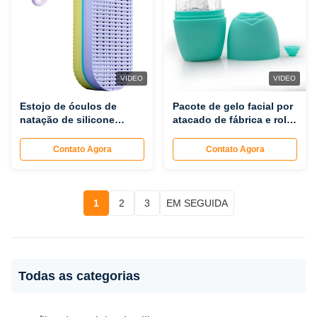
VIDEO
VIDEO
Estojo de óculos de
Pacote de gelo facial por
natação de silicone
atacado de fábrica e rolo
direto da fábrica, caixa
de gelo, pacote de gelo
de armazenamento de
facial para massagem de
Contato Agora
Contato Agora
óculos respirável à prova
maquiagem para reduzir
de choque, estojo de
o inchaço facial
proteção resistente a
arranhões para óculos de
1
2
3
EM SEGUIDA
natação
Todas as categorias