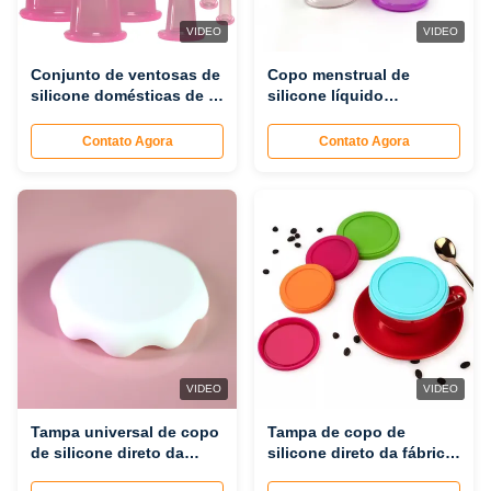
VIDEO
VIDEO
Conjunto de ventosas de
Copo menstrual de
silicone domésticas de 7
silicone líquido
peças direto da fábrica -
reutilizável padrão da UE
Ventosas de silicone para
em estoque de fábrica, à
Contato Agora
Contato Agora
massagem e absorção de
prova de vazamentos e
umidade
personalizável
VIDEO
VIDEO
Tampa universal de copo
Tampa de copo de
de silicone direto da
silicone direto da fábrica
fábrica - à prova de
- à prova de vazamento, à