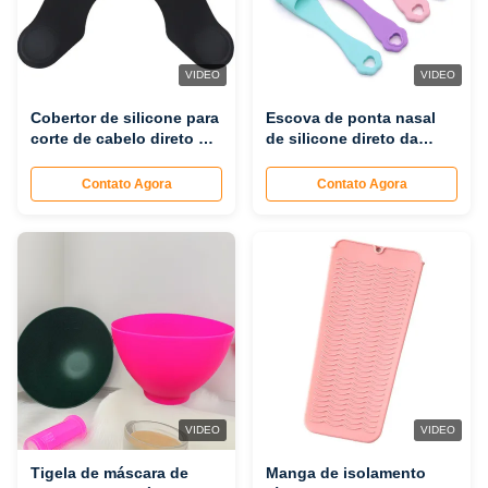
VIDEO
VIDEO
Cobertor de silicone para
Escova de ponta nasal
corte de cabelo direto da
de silicone direto da
fábrica, capa de
fábrica, escova manual
cabeleireiro à prova
para lavagem de polegar
Contato Agora
Contato Agora
d'água (antiderrapante,
(macia, não irritante,
fácil de limpar,
reutilizável,
personalizável)
personalizável)
VIDEO
VIDEO
Tigela de máscara de
Manga de isolamento