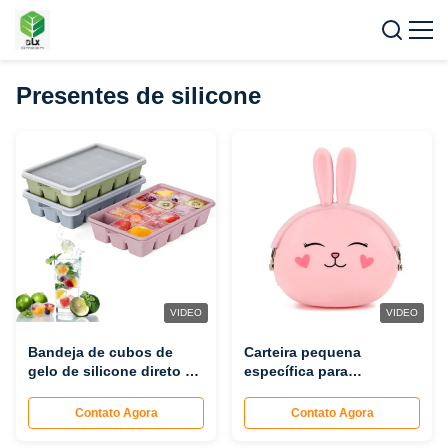
Presentes de silicone
VIDEO
VIDEO
Bandeja de cubos de
Carteira pequena
gelo de silicone direto da
específica para
fábrica, 15 cubos de
estudantes direto da
congelamento de molde
fábrica, carteira zero de
Contato Agora
Contato Agora
para fazer gelo,
silicone de desenho
dispositivo de fabricação
animado, bolsa de