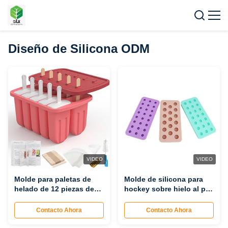
Diseño de Silicona ODM
VIDEO
VIDEO
Molde para paletas de
Molde de silicona para
helado de 12 piezas de
hockey sobre hielo al por
silicona de calidad
mayor de fábrica,
alimentaria, certificado
bandeja de hielo de
Contacto Ahora
Contacto Ahora
por la FDA, apto para
fondo blando para el
congelador reutilizable,
hogar para perlas de