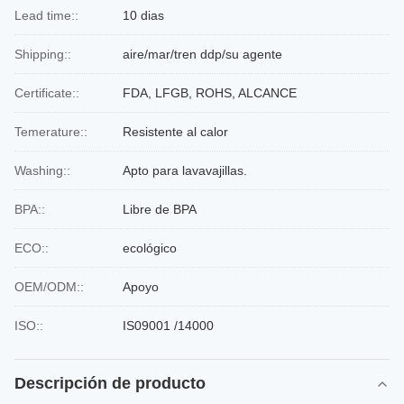
Lead time::
10 dias
Shipping::
aire/mar/tren ddp/su agente
Certificate::
FDA, LFGB, ROHS, ALCANCE
Temerature::
Resistente al calor
Washing::
Apto para lavavajillas.
BPA::
Libre de BPA
ECO::
ecológico
OEM/ODM::
Apoyo
ISO::
IS09001 /14000
Descripción de producto