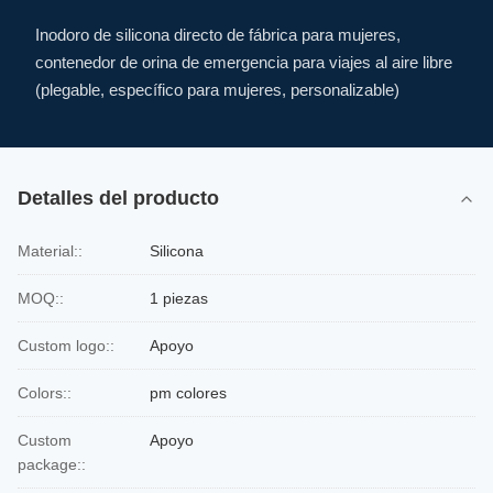
Inodoro de silicona directo de fábrica para mujeres,
contenedor de orina de emergencia para viajes al aire libre
(plegable, específico para mujeres, personalizable)
Detalles del producto
Material::
Silicona
MOQ::
1 piezas
Custom logo::
Apoyo
Colors::
pm colores
Custom
Apoyo
package::