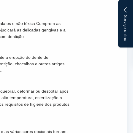
.
Serviço online
ftalatos e não tóxica.Cumprem as
ejudicará as delicadas gengivas e a
com dentição.
ante a erupção do dente de
tição, chocalhos e outros artigos
s.
de quebrar, deformar ou desbotar após
 alta temperatura, esterilização a
os requisitos de higiene dos produtos
e as várias cores opcionais tornam-