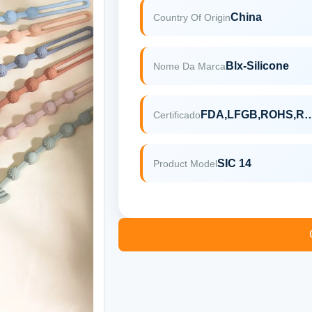
China
Country Of Origin
Blx-Silicone
Nome Da Marca
FDA,LFGB,ROHS
Certificado
SIC 14
Product Model