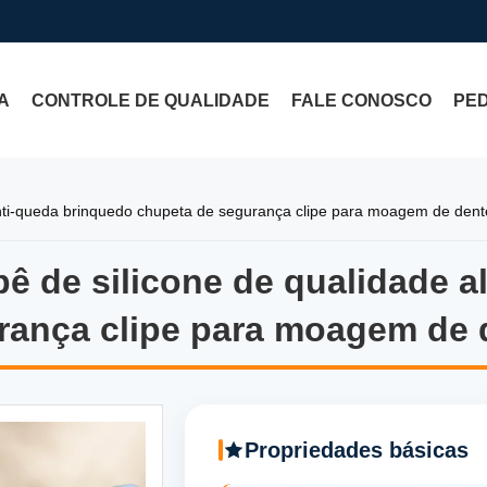
A
CONTROLE DE QUALIDADE
FALE CONOSCO
PE
anti-queda brinquedo chupeta de segurança clipe para moagem de dente
ê de silicone de qualidade a
bê de silicone de qualidade 
ança clipe para moagem de d
Propriedades básicas