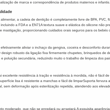
nalização de marca e correspondência de produtos maternos e infantis
alidade
de alimentar, a cadeia de dentição é completamente livre de BPA, PVC, 
incluindo a FDA e a EN71A textura suave e elástica do silicone não pr
 e mastigação, proporcionando cuidados orais seguros para os bebés 
e efetivamente aliviar o inchaço da gengiva, coceira e desconforto dur
esign robusto da ligação fixa firmemente chupetes, brinquedos de den
e poluição secundária, reduzindo muito o trabalho de limpeza dos pai
i excelente resistência à tração e resistência à mordida, não é fácil 
perfície lisa é resistente a manchas e fácil de limparSuporta fervura a
ual, sem deformação após esterilização repetida, atendendo aos elevad
nto moderado, que não se enredará ou arrastará.A exquisita aparência 