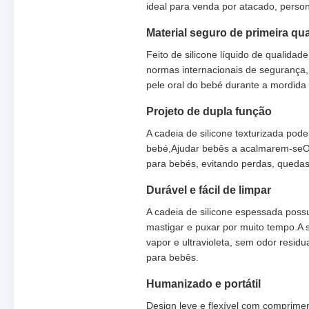
ideal para venda por atacado, perso
Material seguro de primeira qu
Feito de silicone líquido de qualida
normas internacionais de segurança, 
pele oral do bebé durante a mordida
Projeto de dupla função
A cadeia de silicone texturizada pod
bebé,Ajudar bebês a acalmarem-seO d
para bebés, evitando perdas, quedas 
Durável e fácil de limpar
A cadeia de silicone espessada possu
mastigar e puxar por muito tempo.A su
vapor e ultravioleta, sem odor resid
para bebês.
Humanizado e portátil
Design leve e flexível com comprime