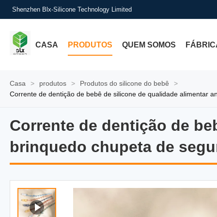
Shenzhen Blx-Silicone Technology Limited
CASA
PRODUTOS
QUEM SOMOS
FÁBRIC
Casa
>
produtos
>
Produtos do silicone do bebê
>
Corrente de dentição de bebê de silicone de qualidade alimentar 
Corrente de dentição de beb
Corrente de dentição de be
brinquedo chupeta de segur