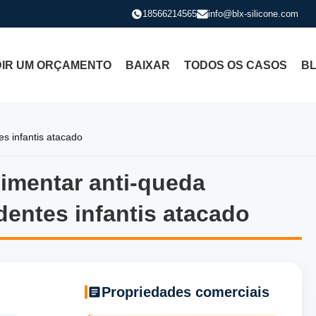
18566214565
info@blx-silicone.com
DIR UM ORÇAMENTO
BAIXAR
TODOS OS CASOS
B
s infantis atacado
limentar anti-queda
alimentar anti-queda brinque
entes infantis atacado
Propriedades comerciais