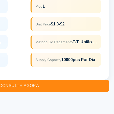
1
Moq
$1.3-$2
Unit Price
,REACH
T/T, União Ocidental
Método Do Pagamento
10000pcs Por Dia
Supply Capacity
CONSULTE AGORA