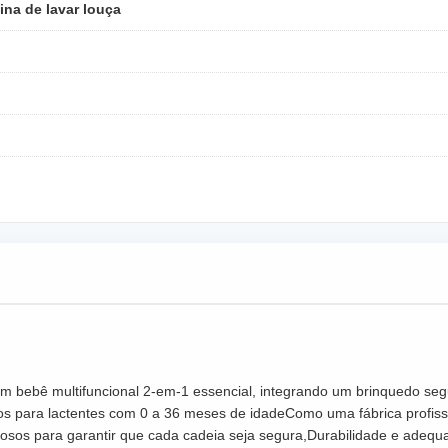
na de lavar louça
 um bebê multifuncional 2-em-1 essencial, integrando um brinquedo se
os para lactentes com 0 a 36 meses de idadeComo uma fábrica profiss
sos para garantir que cada cadeia seja segura,Durabilidade e adequaç