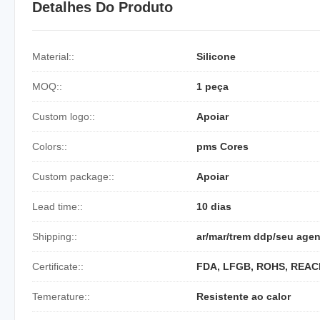
Detalhes Do Produto
Material::
Silicone
MOQ::
1 peça
Custom logo::
Apoiar
Colors::
pms Cores
Custom package::
Apoiar
Lead time::
10 dias
Shipping::
ar/mar/trem ddp/seu agen
Certificate::
FDA, LFGB, ROHS, REAC
Temerature::
Resistente ao calor