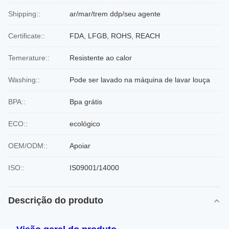
Shipping::
ar/mar/trem ddp/seu agente
Certificate::
FDA, LFGB, ROHS, REACH
Temerature::
Resistente ao calor
Washing::
Pode ser lavado na máquina de lavar louça
BPA::
Bpa grátis
ECO::
ecológico
OEM/ODM::
Apoiar
ISO::
IS09001/14000
Descrição do produto