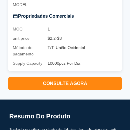
MODEL
Propriedades Comerciais
MOQ
1
unit price
$2.2-$3
Método do
T/T, União Ocidental
pagamento
Supply Capacity
10000pcs Por Dia
CONSULTE AGORA
Resumo Do Produto
Teclado de silicone direto da fábrica, teclado pioneiro anti-