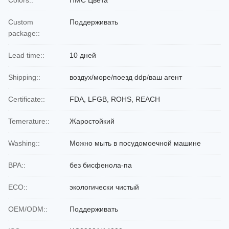
Colors::
ПМС Цвета
Custom
Поддерживать
package::
Lead time::
10 дней
Shipping::
воздух/море/поезд ddp/ваш агент
Certificate::
FDA, LFGB, ROHS, REACH
Temerature::
Жаростойкий
Washing::
Можно мыть в посудомоечной машине
BPA::
без бисфенола-па
ECO::
экологически чистый
OEM/ODM::
Поддерживать