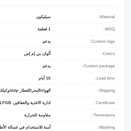
Material::
سيليكون
MOQ::
1 قطعة
Custom logo::
يدعم
Colors::
ألوان بي إم إس
Custom package::
يدعم
Lead time::
10 أيام
Shipping::
الهواء/البحر/القطار ddp/وكيلك
Certificate::
ادارة الاغذية والعقاقير، LFGB، بنفايات، الوصول
Temerature::
مقاومة للحرارة
Washing::
آمنة للاستخدام في غسالة الأط