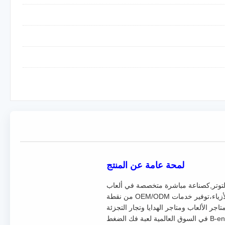
لمحة عامة عن المنتج
لتوتر,كصناعة مباشرة متخصصة في ألعاب
السيليكون لتحسين الضغط والاحتياجات اليومية السيليكون، ونحن نركز على إنتاج المنتجات الآمنة، ودائمة، وظيفية والأزياء،توفير خدمات OEM/ODM من نقطة
كترونية، متاجر الألعاب ومتاجر الهدايا وتجار التجزئة
الضروريات اليومية.,تحقيق مزيج من الترفيه والخدمة، مع تلبية الجودة الصارمة والاحتياجات التخصيصية للعملاء B-end في السوق العالمية لعبة فك الضغط