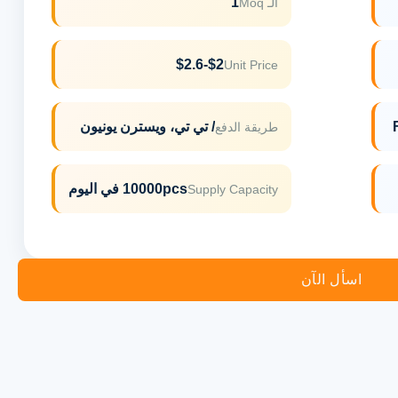
1
الـ Moq
$2-$2.6
Unit Price
/ تي تي، ويسترن يونيون
طريقة الدفع
10000pcs في اليوم
Supply Capacity
اسأل الآن