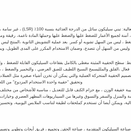
ن الفثالات ، آمنة لجميع الأعمار للضغط عليها والضغط عليها وحملها.المادة ناعمة، رقي
ط ، ليس من السهل تشويه أو كسر. بعد عملية التشويش الثانوية ،المنتج ليس له
م وليس من السهل أن تتصدع، وضمان الاستخدام المكرر على المدى الطويل، و
ط: سطح الحقيبة المثبتة مغطى بالكامل بفقاعات السيليكون القابلة للضغط ، 
فعال ،القلق والملليسمح النسيج اللطيف للصق العرضي ، والتخمير والضغط ، 
وتحقيق "حقيبة واحدة الاستخدام المزدوج" من ال
حقيبة خفيفة الوزن ، مع حزام الكتف قابل للتعديل ، مناسبة للأشخاص من مختلف
 والمنزل والسفر والتسوق وغيرها من السيناريوهات.المظهر العصري وخيارات ال
لية، ويمكن أيضا أن تستخدم كملحقات لطيفة لتناسب الملابس اليومية، وتحسين 
تاج صناعة السيليكون المتقدمة ، صناعة الحقن وتجميع ، فريق أبحاث وتطوير وتصم