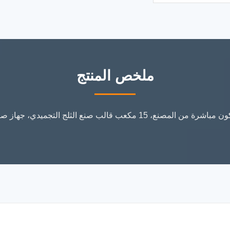
ملخص المنتج
صينية مكعبات الثلج السيليكون مباشرة من المصنع، 15 مكعب قالب صنع ال