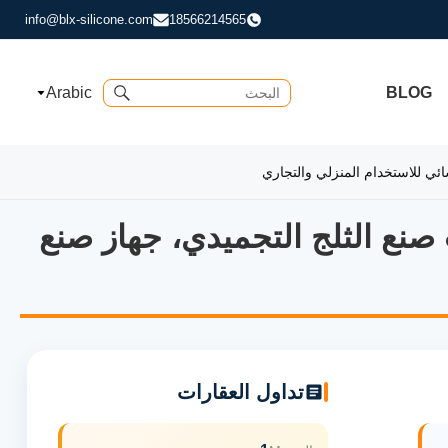
info@blx-silicone.com
18566214565
Arabic
BLOG
كون مباشرة من المصنع، 15 مكعب قالب صنع الثلج التجميدي، جهاز صنع
تداول العقارات