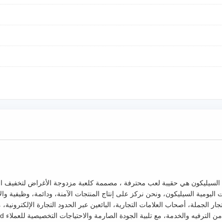
 السيليكون هي حقيبة لعب محترفة ، مصممة كلعبة مزدوجة الأغراض لتخفيف ا
عملاء العالميين B-end مثل تجار الجملة، أصحاب العلامات التجارية، البائعين عبر الحدود التجارة الإل