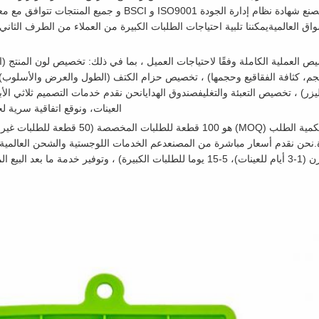
سواق العالميةيمكننا تلبية احتياجات الطلبات الكبيرة من العملاء من الطرف الثاني،
مل: دعم تخصيص العملية الكاملة وفقًا لاحتياجات العميل ، بما في ذلك: تخصيص لون المنتج (
م، كثافة الفقاقيع وحجمها) ، تخصيص حزام الكتف (الطول والعرض والأسلوب) ،
زر) ، تخصيص التعبئة والتغليفصندوق الهدايانحن نقدم خدمات التصميم ثلاثي الأبعا
العينات، ونوقع اتفاقية سرية ل
شروط التوريد المرنة: الحد الأدنى لكمية الطلب (
والشحن البحريمع وقت تسليم مرن (1-3 أيام للعينات)، 5-15 يوما للطلبات الكبيرة) ، وت