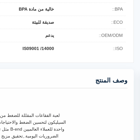
BPA::
خالية من مادة BPA
ECO::
صديقة للبيئة
OEM/ODM::
يدعم
IS09001 /14000
ISO::
وصف المنتج
لعبة الفقاعات المقللة للضغط من
واحدة لل