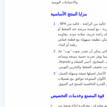
والاحتياجات اليومية.
مزايا المنتج الأساسية
مادة السيليكون الآمنة ذات الجودة العالية: تبني سيليكون سائل من الدرجة الغذائية بنسبة 100٪ (LSR) ، غير سامة ، خالية من الرائحة ، خالية من BPA ،
قة ومرنة ، مع لمسة مريحة عند الضغط أو
 رائحة غريبة، صلابة جيدة، مقاومة
يمكن تنظيفه بسهولة مع قطعة قماش
رطبة أو الماء.
والتي يمكن أن تصدر صوت "بوب" حاد
مما يوفر تجربة حسية ممتعة ويساعد
على إعادة توجيه عادات الارتباك. يضيف تصميم الحقيبة المتحركة العملية.والتي يمكن أن تخزن أشياء صغيرة مثل العملات، المفاتيح، أحمر الشفاه و Airpods،
لعب تخفيف الضغط والتخزين اليومي.
 الأعمار لحملها.ضيقة وسهلة الحمل،
ألوان المتنوعة تتوافق مع تفضيلات
القدرة التنافسية للمنتج في السوق.
قوة المصنع وخدمات التخصيص
يم محترف ، مع قدرة إنتاج يومية من