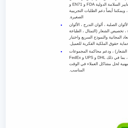
12 ،000 قطعة لكل قالبلقد اجتاز المصنع شهادة نظام إدارة الجودة ISO9001 و BSCI و جميع المنتجات تتوافق مع معايير السلامة الدولية FDA و EN71 و
 ويمكننا أيضاً دعم الطلبات التجريبية
الصغيرة.
الألوان الصلبة ، ألوان التدرج ، الألوان
 تخصيص الشعار (التمثال ، الطباعة
د المجانية والنموذج السريع واختبار
حماية حقوق الملكية الفكرية للعميل.
MOQ) هو 100 قطعة للطلبات المخصصة (50 قطعة للطلبات غير الشعار) ، ودعم محاكمة المجموعات
الصغيرة والبيع بالجملة للمجموعات الكبيرة.نحن نقدم أسعار مباشرة من المصنعدعم الخدمات اللوجستية والشحن العالمية، بما في ذلك DHL و UPS و FedEx
وفير خدمة ما بعد البيع المهنية لحل مشاكل العملاء في الوقت
المناسب.