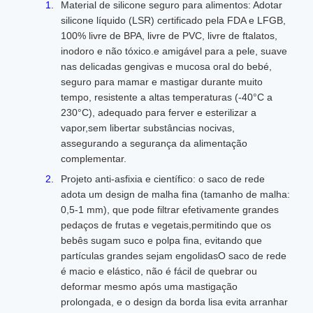
Material de silicone seguro para alimentos: Adotar
silicone líquido (LSR) certificado pela FDA e LFGB,
100% livre de BPA, livre de PVC, livre de ftalatos,
inodoro e não tóxico.e amigável para a pele, suave
nas delicadas gengivas e mucosa oral do bebé,
seguro para mamar e mastigar durante muito
tempo, resistente a altas temperaturas (-40°C a
230°C), adequado para ferver e esterilizar a
vapor,sem libertar substâncias nocivas,
assegurando a segurança da alimentação
complementar.
Projeto anti-asfixia e científico: o saco de rede
adota um design de malha fina (tamanho de malha:
0,5-1 mm), que pode filtrar efetivamente grandes
pedaços de frutas e vegetais,permitindo que os
bebês sugam suco e polpa fina, evitando que
partículas grandes sejam engolidasO saco de rede
é macio e elástico, não é fácil de quebrar ou
deformar mesmo após uma mastigação
prolongada, e o design da borda lisa evita arranhar