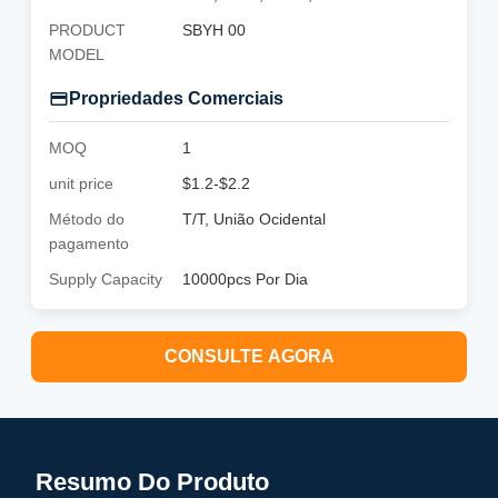
PRODUCT
SBYH 00
MODEL
Propriedades Comerciais
MOQ
1
unit price
$1.2-$2.2
Método do
T/T, União Ocidental
pagamento
Supply Capacity
10000pcs Por Dia
CONSULTE AGORA
Resumo Do Produto