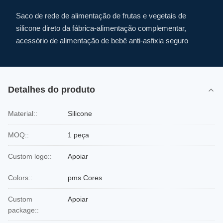
Saco de rede de alimentação de frutas e vegetais de
silicone direto da fábrica-alimentação complementar,
acessório de alimentação de bebê anti-asfixia seguro
Detalhes do produto
Material::
Silicone
MOQ::
1 peça
Custom logo::
Apoiar
Colors::
pms Cores
Custom
Apoiar
package::