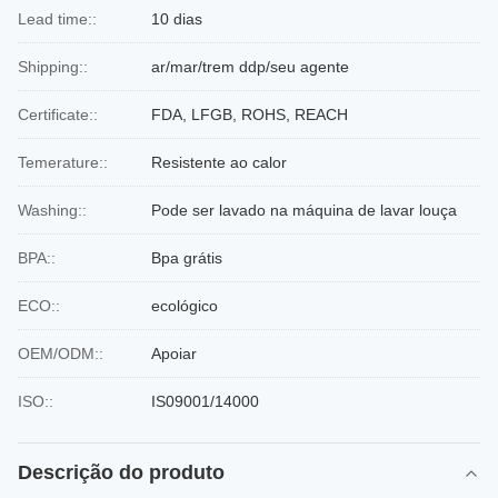
Lead time::
10 dias
Shipping::
ar/mar/trem ddp/seu agente
Certificate::
FDA, LFGB, ROHS, REACH
Temerature::
Resistente ao calor
Washing::
Pode ser lavado na máquina de lavar louça
BPA::
Bpa grátis
ECO::
ecológico
OEM/ODM::
Apoiar
ISO::
IS09001/14000
Descrição do produto