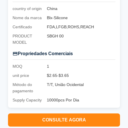
country of origin
China
Nome da marca
Blx-Silicone
Certificado
FDA,LFGB,ROHS,REACH
PRODUCT
SBGH 00
MODEL
Propriedades Comerciais
MOQ
1
unit price
$2.65-$3.65
Método do
T/T, União Ocidental
pagamento
Supply Capacity
10000pcs Por Dia
CONSULTE AGORA