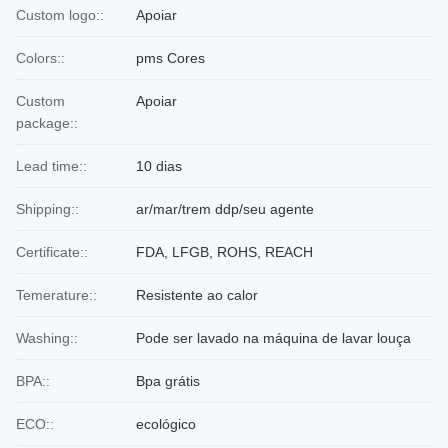
Custom logo::
Apoiar
Colors::
pms Cores
Custom
Apoiar
package::
Lead time::
10 dias
Shipping::
ar/mar/trem ddp/seu agente
Certificate::
FDA, LFGB, ROHS, REACH
Temerature::
Resistente ao calor
Washing::
Pode ser lavado na máquina de lavar louça
BPA::
Bpa grátis
ECO::
ecológico