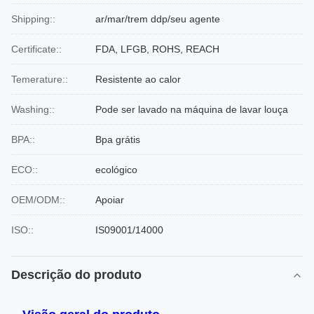
Shipping::
ar/mar/trem ddp/seu agente
Certificate::
FDA, LFGB, ROHS, REACH
Temerature::
Resistente ao calor
Washing::
Pode ser lavado na máquina de lavar louça
BPA::
Bpa grátis
ECO::
ecológico
OEM/ODM::
Apoiar
ISO::
IS09001/14000
Descrição do produto