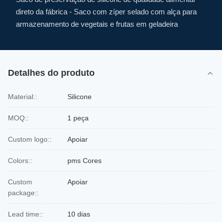
direto da fábrica - Saco com zíper selado com alça para
armazenamento de vegetais e frutas em geladeira
Detalhes do produto
Material::
Silicone
MOQ::
1 peça
Custom logo::
Apoiar
Colors::
pms Cores
Custom
Apoiar
package::
Lead time::
10 dias