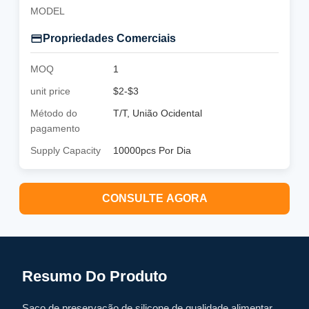
MODEL
Propriedades Comerciais
MOQ
1
unit price
$2-$3
Método do
T/T, União Ocidental
pagamento
Supply Capacity
10000pcs Por Dia
CONSULTE AGORA
Resumo Do Produto
Saco de preservação de silicone de qualidade alimentar