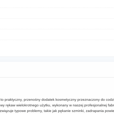
ę to praktyczny, przenośny dodatek kosmetyczny przeznaczony do cod
nowy rękaw wielokrotnego użytku, wykonany w naszej profesjonalnej fab
ozwiązuje typowe problemy, takie jak pękanie szminki, zadrapania powi