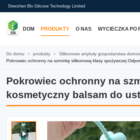
Shenzhen Blx-Silicone Technology Limited
DOM
PRODUKTY
O NAS
WYCIECZKA PO 
Do domu
>
produkty
>
Silikonowe artykuły gospodarstwa domo
Pokrowiec ochronny na szminkę silikonową klasy spożywczej Odpor
Pokrowiec ochronny na szm
Pokrowiec ochronny na szm
kosmetyczny balsam do ust