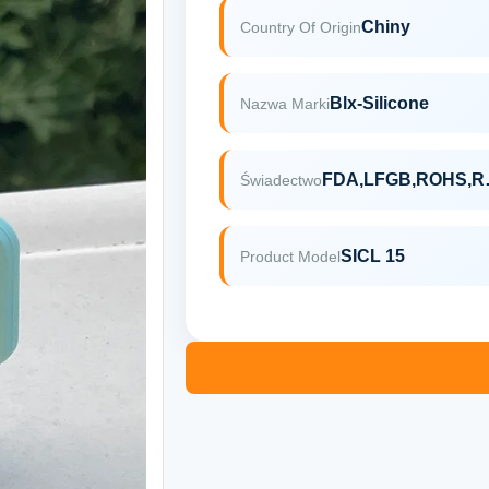
Chiny
Country Of Origin
Blx-Silicone
Nazwa Marki
FDA,
Świadectwo
SICL 15
Product Model