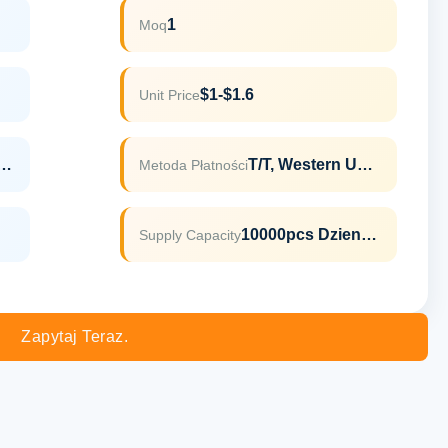
1
Moq
$1-$1.6
Unit Price
LFGB,ROHS,REACH
T/T, Western Union
Metoda Płatności
10000pcs Dziennie
Supply Capacity
Zapytaj Teraz.