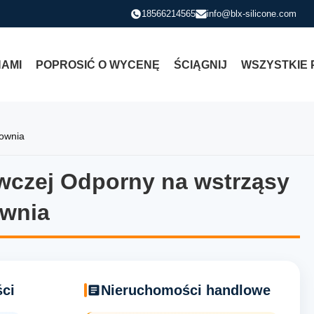
18566214565
info@blx-silicone.com
NAMI
POPROSIĆ O WYCENĘ
ŚCIĄGNIJ
WSZYSTKIE 
townia
wczej Odporny na wstrząsy
wczej Odporny na wstrząsy k
ownia
ci
Nieruchomości handlowe