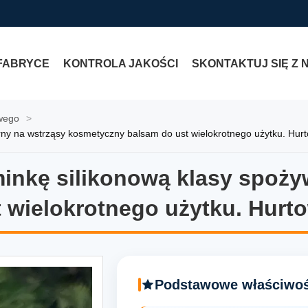
FABRYCE
KONTROLA JAKOŚCI
SKONTAKTUJ SIĘ Z 
wego
>
ny na wstrząsy kosmetyczny balsam do ust wielokrotnego użytku. Hur
inkę silikonową klasy spoży
inkę silikonową klasy spoży
 wielokrotnego użytku. Hurt
Podstawowe właściwoś