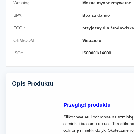
Washing::
Można myć w zmywarce
BPA::
Bpa za darmo
ECO::
przyjazny dla środowiska
OEM/ODM::
Wsparcie
ISO::
IS09001/14000
Opis Produktu
Przegląd produktu
Silikonowe etui ochronne na szmink
szminki i balsamu do ust. Ten siliko
ochronę i miękki dotyk. Skutecznie r