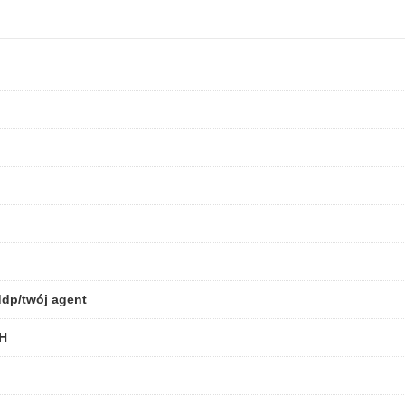
ddp/twój agent
H