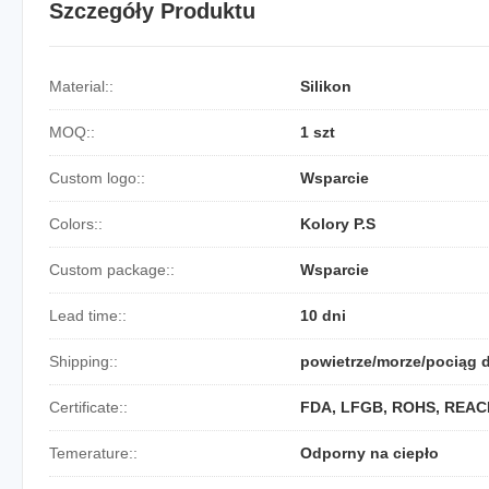
Szczegóły Produktu
Material::
Silikon
MOQ::
1 szt
Custom logo::
Wsparcie
Colors::
Kolory P.S
Custom package::
Wsparcie
Lead time::
10 dni
Shipping::
powietrze/morze/pociąg 
Certificate::
FDA, LFGB, ROHS, REAC
Temerature::
Odporny na ciepło