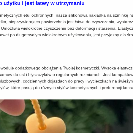
 użytku i jest łatwy w utrzymaniu
etycznych etui ochronnych, nasza silikonowa nakładka na szminkę nad
adka, nieprzywierająca powierzchnia jest łatwa do czyszczenia, wystarc
możliwia wielokrotne czyszczenie bez deformacji i starzenia. Elastyczny
awet po długotrwałym wielokrotnym użytkowaniu, jest przyjazny dla śro
 powoduje dodatkowego obciążenia Twojej kosmetyczki. Wysoka elastycz
samów do ust i błyszczyków o regularnych rozmiarach. Jest kompaktowy
łużbowych, codziennych dojazdach do pracy i wycieczkach na świeżym 
stylów, które pasują do różnych stylów kosmetycznych i preferencji kon