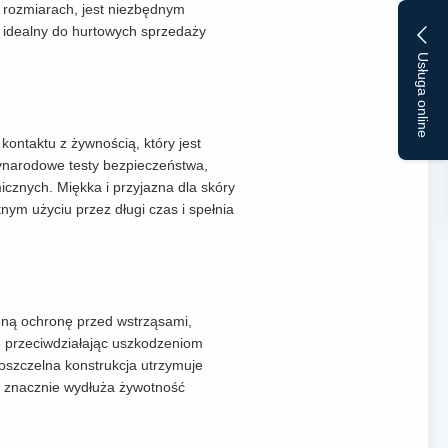
 rozmiarach, jest niezbędnym
 idealny do hurtowych sprzedaży
Usługa online
ontaktu z żywnością, który jest
zynarodowe testy bezpieczeństwa,
micznych. Miękka i przyjazna dla skóry
ym użyciu przez długi czas i spełnia
nną ochronę przed wstrząsami,
e przeciwdziałając uszkodzeniom
oszczelna konstrukcja utrzymuje
co znacznie wydłuża żywotność