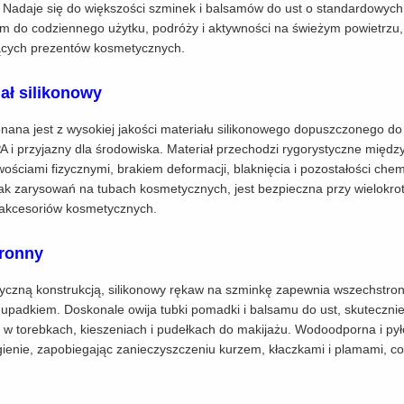
 Nadaje się do większości szminek i balsamów do ust o standardowych
do codziennego użytku, podróży i aktywności na świeżym powietrzu,
ących prezentów kosmetycznych.
ał silikonowy
na jest z wysokiej jakości materiału silikonowego dopuszczonego do k
A i przyjazny dla środowiska. Materiał przechodzi rygorystyczne międ
wościami fizycznymi, brakiem deformacji, blaknięcia i pozostałości che
ak zarysowań na tubach kosmetycznych, jest bezpieczna przy wielokrotn
 akcesoriów kosmetycznych.
hronny
yczną konstrukcją, silikonowy rękaw na szminkę zapewnia wszechstro
 upadkiem. Doskonale owija tubki pomadki i balsamu do ust, skuteczni
w torebkach, kieszeniach i pudełkach do makijażu. Wodoodporna i pył
igienie, zapobiegając zanieczyszczeniu kurzem, kłaczkami i plamami, 