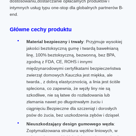
dostosowaniu,dostarczanie opłacalnych produktów i
intymnych usług typu one-stop dla globalnych partnerów B-
end.
Główne cechy produktu
Material bezpieczny i trwały
: Przyjmuje wysokiej
jakości beztoksyczną gumę i twardą bawełnianą
linę, 100% beztoksyczną, bezwonną, bez BPA,
zgodną z FDA, CE, ROHS i innymi
międzynarodowymi certyfikatami bezpieczeństwa
zwierząt domowych.Kauczka jest miękka, ale
twarda., z dobrą elastycznością, a linia jest ściśle
spleciona, co zapewnia, że węzły liny nie są
szkodliwe, nie są łatwe do rozładowania lub
złamania nawet po długotrwałym żuciu i
ciągnięciu.Bezpieczne dla szczeniąt i dorosłych
psów do żucia, bez uszkodzenia zębów i dziąseł.
Nieuszkodzający design gumowego węzła
:
Zoptymalizowana struktura węzłów liniowych, w