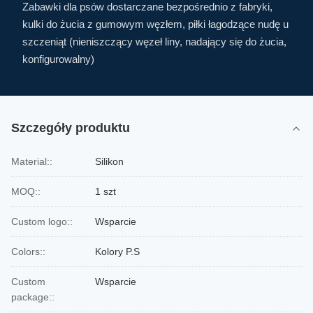
Zabawki dla psów dostarczane bezpośrednio z fabryki,
kulki do żucia z gumowym węzłem, piłki łagodzące nudę u
szczeniąt (nieniszczący węzeł liny, nadający się do żucia,
konfigurowalny)
Szczegóły produktu
Material::
Silikon
MOQ::
1 szt
Custom logo::
Wsparcie
Colors::
Kolory P.S
Custom
Wsparcie
package::