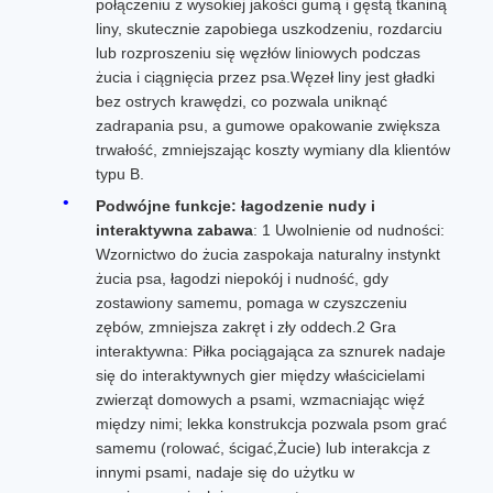
połączeniu z wysokiej jakości gumą i gęstą tkaniną
liny, skutecznie zapobiega uszkodzeniu, rozdarciu
lub rozproszeniu się węzłów liniowych podczas
żucia i ciągnięcia przez psa.Węzeł liny jest gładki
bez ostrych krawędzi, co pozwala uniknąć
zadrapania psu, a gumowe opakowanie zwiększa
trwałość, zmniejszając koszty wymiany dla klientów
typu B.
Podwójne funkcje: łagodzenie nudy i
interaktywna zabawa
: 1 Uwolnienie od nudności:
Wzornictwo do żucia zaspokaja naturalny instynkt
żucia psa, łagodzi niepokój i nudność, gdy
zostawiony samemu, pomaga w czyszczeniu
zębów, zmniejsza zakręt i zły oddech.2 Gra
interaktywna: Piłka pociągająca za sznurek nadaje
się do interaktywnych gier między właścicielami
zwierząt domowych a psami, wzmacniając więź
między nimi; lekka konstrukcja pozwala psom grać
samemu (rolować, ścigać,Żucie) lub interakcja z
innymi psami, nadaje się do użytku w