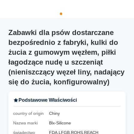
Zabawki dla psów dostarczane
bezpośrednio z fabryki, kulki do
żucia z gumowym węzłem, piłki
łagodzące nudę u szczeniąt
(nieniszczący węzeł liny, nadający
się do żucia, konfigurowalny)
Podstawowe Właściwości
country of origin
Chiny
Nazwa marki
Blx-Silicone
świadectwo
FDA,LFGB,ROHS,REACH