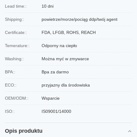
Lead time::
10 dni
Shipping::
powietrze/morze/pociąg ddp/twój agent
Certificate::
FDA, LFGB, ROHS, REACH
Temerature::
Odporny na ciepło
Washing::
Można myć w zmywarce
BPA::
Bpa za darmo
ECO::
przyjazny dla środowiska
OEM/ODM::
Wsparcie
ISO::
IS09001/14000
Opis produktu