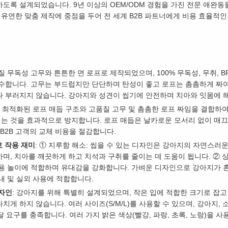
하도록 설계되었습니다. 9년 이상의 OEM/ODM 경험을 가진 전문 애완
 유연한 맞춤 제작에 중점을 두어 전 세계 B2B 파트너에게 비용 효율적
질 무독성 고무와 튼튼한 면 로프로 제작되었으며, 100% 무독성, 무취, BPA
준수합니다. 고무는 부드럽지만 단단하며 탄성이 좋고 로프는 촘촘하게 짜
나 부러지지 않습니다. 강아지와 성견이 씹기에 안전하며 치아와 잇몸에 
: 최적화된 로프 매듭 구조와 고품질 고무 및 촘촘한 로프 짜임을 결합하
는 것을 효과적으로 방지합니다. 로프 매듭은 날카로운 모서리 없이 매끄
 B2B 고객의 교체 비용을 절감합니다.
호 작용 재미
: ① 지루함 해소: 씹을 수 있는 디자인은 강아지의 자연스러
며, 치아를 깨끗하게 하고 치석과 구취를 줄이는 데 도움이 됩니다. ② 상
용 놀이에 적합하며 유대감을 강화합니다. 가벼운 디자인으로 강아지가 혼자
내 및 실외 사용에 적합합니다.
디자인
: 강아지를 위해 특별히 설계되었으며, 작은 입에 적합한 크기로 잡고
게 하지 않습니다. 여러 사이즈(S/M/L)를 사용할 수 있으며, 강아지, 
달 요구를 충족합니다. 여러 가지 밝은 색상(빨강, 파랑, 초록, 노랑)을 