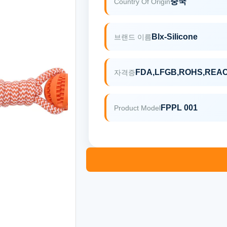
중국
Country Of Origin
Blx-Silicone
브랜드 이름
FDA,LFGB,ROHS,REA
자격증
FPPL 001
Product Model