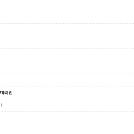
 대리인
H