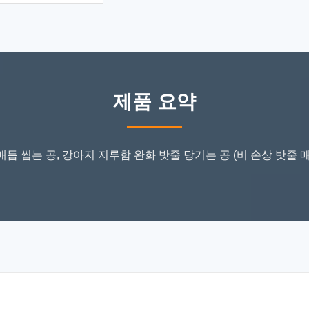
제품 요약
매듭 씹는 공, 강아지 지루함 완화 밧줄 당기는 공 (비 손상 밧줄 매