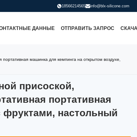
18566214565
info@blx-silicone.com
ОНТАКТНЫЕ ДАННЫЕ
ОТПРАВИТЬ ЗАПРОС
СКАЧ
я портативная машинка для кемпинга на открытом воздухе,
ной присоской,
тной присоской, изготовлен
ртативная портативная
с фруктами, настольный