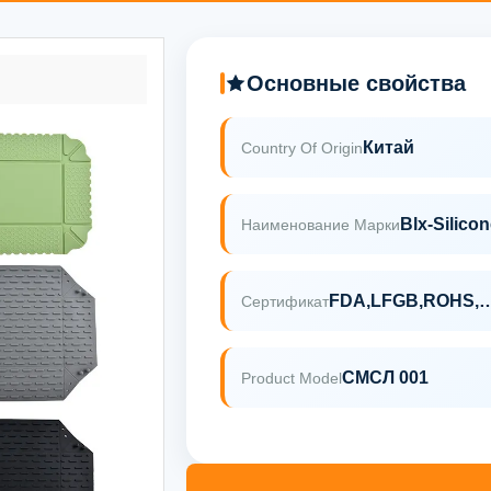
Основные свойства
Китай
Country Of Origin
Blx-Silico
Наименование Марки
FDA,LFGB,ROHS
Сертификат
СМСЛ 001
Product Model