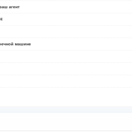
ваш агент
H
оечной машине