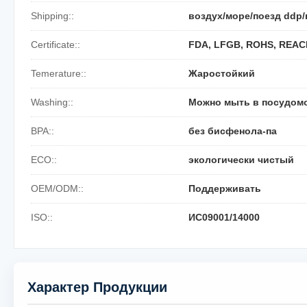
Shipping::
воздух/море/поезд ddp/
Certificate::
FDA, LFGB, ROHS, REAC
Temerature::
Жаростойкий
Washing::
Можно мыть в посудом
BPA::
без бисфенола-па
ECO::
экологически чистый
OEM/ODM::
Поддерживать
ISO::
ИС09001/14000
Характер Продукции