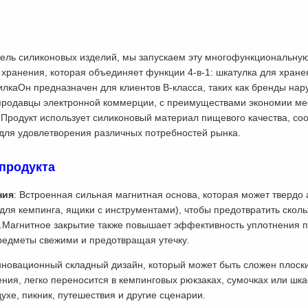
ель силиконовых изделий, мы запускаем эту многофункциональную
 хранения, которая объединяет функции 4-в-1: шкатулка для хран
илкаОн предназначен для клиентов B-класса, таких как бренды на
родавцы электронной коммерции, с преимуществами экономии мест
Продукт использует силиконовый материал пищевого качества, со
для удовлетворения различных потребностей рынка.
продукта
ния
: Встроенная сильная магнитная основа, которая может твердо
ы для кемпинга, ящики с инструментами), чтобы предотвратить ско
Магнитное закрытие также повышает эффективность уплотнения пр
редметы свежими и предотвращая утечку.
нновационный складный дизайн, который может быть сложен плоским
ния, легко переносится в кемпинговых рюкзаках, сумочках или шк
ухе, пикник, путешествия и другие сценарии.