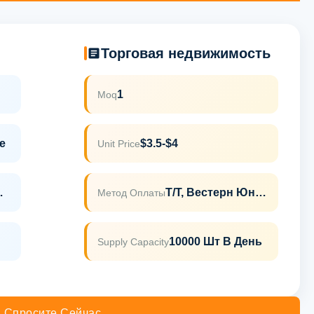
Торговая недвижимость
1
Moq
ne
$3.5-$4
Unit Price
,REACH
Т/Т, Вестерн Юнион
Метод Оплаты
10000 Шт В День
Supply Capacity
Спросите Сейчас