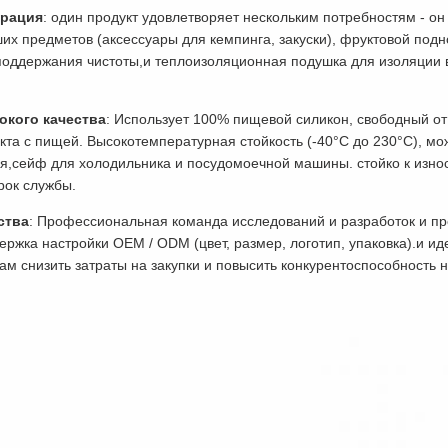
грация
: один продукт удовлетворяет нескольким потребностям - он
их предметов (аксессуары для кемпинга, закуски), фруктовой под
я поддержания чистоты,и теплоизоляционная подушка для изоляции 
кого качества
: Использует 100% пищевой силикон, свободный от 
кта с пищей. Высокотемпературная стойкость (-40°C до 230°C), мо
я,сейф для холодильника и посудомоечной машины. стойко к износу
рок службы.
ства
: Профессиональная команда исследований и разработок и пр
ержка настройки OEM / ODM (цвет, размер, логотип, упаковка).и 
м снизить затраты на закупки и повысить конкурентоспособность н