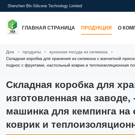
Shenzhen Blx-Silicone Technology Limited
ГЛАВНАЯ СТРАНИЦА
ПРОДУКЦИЯ
О КОМ
Дом
>
продукты
>
кухонная посуда из силикона
>
Складная коробка для хранения из силикона с магнитной присо
поднос с фруктами, настольный коврик и теплоизоляционная п
Складная коробка для хра
Складная коробка для хра
изготовленная на заводе,
машинка для кемпинга на 
коврик и теплоизоляцион