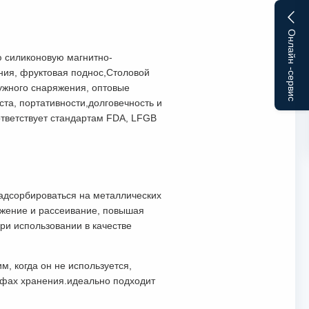
Онлайн -сервис
 силиконовую магнитно-
ения, фруктовая поднос,Столовой
ружного снаряжения, оптовые
а, портативности,долговечность и
ответствует стандартам FDA, LFGB
 адсорбироваться на металлических
льжение и рассеивание, повышая
и использовании в качестве
, когда он не используется,
афах хранения.идеально подходит