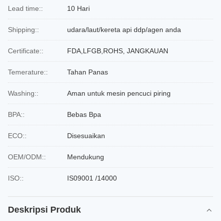
Lead time::
10 Hari
Shipping::
udara/laut/kereta api ddp/agen anda
Certificate::
FDA,LFGB,ROHS, JANGKAUAN
Temerature::
Tahan Panas
Washing::
Aman untuk mesin pencuci piring
BPA::
Bebas Bpa
ECO::
Disesuaikan
OEM/ODM::
Mendukung
ISO::
IS09001 /14000
Deskripsi Produk