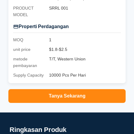
PRODUCT
SRRL 001
MODEL
Properti Perdagangan
MOQ
1
unit price
$1.8-$2.5
metode
T/T, Western Union
pembayaran
Supply Capacity
10000 Pcs Per Hari
Tanya Sekarang
Ringkasan Produk