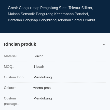
Grosir Cangkir Isap Penghilang Stres Tekstur Silikon,
Mainan Sensorik Pengurang Kecemasan Portabel,
Bantalan Pengisap Penghilang Tekanan Santai Lembut
Rincian produk
Material::
Silikon
MOQ::
1 buah
Custom logo::
Mendukung
Colors::
warna pms
Custom
Mendukung
package::