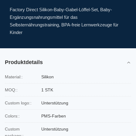
Factory Direct Silikon-Baby-Gabel-Löffel-Set, Baby-
Ergänzungsnahrungsmittel für das
Selbsternährungstraining, BPA-freie Lernwerkzeuge für
Kinder
Produktdetails
Material::
Silikon
MOQ::
1 STK
Custom logo::
Unterstützung
Colors::
PMS-Farben
Custom
Unterstützung
package::