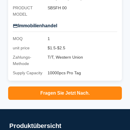
PRODUCT
SBSFH 00
MODEL
Immobilienhandel
MOQ
1
unit price
$1.5-$2.5
Zahlungs-
T/T, Western Union
Methode
Supply Capacity
10000pcs Pro Tag
Fragen Sie Jetzt Nach.
Produktübersicht