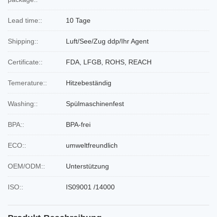
Lead time::
10 Tage
Shipping::
Luft/See/Zug ddp/Ihr Agent
Certificate::
FDA, LFGB, ROHS, REACH
Temerature::
Hitzebeständig
Washing::
Spülmaschinenfest
BPA::
BPA-frei
ECO::
umweltfreundlich
OEM/ODM::
Unterstützung
ISO::
IS09001 /14000