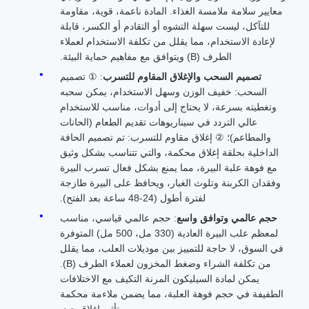
معايير سلامة ملامسة الغذاء. المادة ناعمة، قوية، مقاومة
للتآكل، ليست سهلة التشوه أو التقادم أو الكسر، قابلة
لإعادة الاستخدام، مما يقلل من تكلفة الاستخدام لعملاء
الطرف (B) ويتوافق مع مفاهيم حماية البيئة.
تصميم السحب والإغلاق المقاوم للتسرب
: ① تصميم
السحب: خفيف الوزن وسهل الاستخدام، يمكن سحبه
وتغطيته بسرعة، لا يحتاج إلى أدوات، مناسب للاستخدام
عالي التردد في سيناريوهات تقديم الطعام (الحانات
والمطاعم)؛ ② إغلاق مقاوم للتسرب: تم تصميم الحافة
الداخلية بحلقة إغلاق محكمة، والتي تتناسب بشكل وثيق
مع فوهة علبة البيرة، مما يمنع بشكل فعال تسرب البيرة
وفقدان الكربنة وتلوث الغبار، ويحافظ على البيرة طازجة
لفترة أطول (24-48 ساعة بعد الفتح).
حجم عالمي وتوافق واسع
: حجم عالمي قياسي، مناسب
لمعظم علب البيرة العادية (330 مل، 500 مل) المتوفرة
في السوق، لا حاجة للتمييز بين موديلات العلب، مما يقلل
من تكلفة الشراء وضغط المخزون لعملاء الطرف (B).
يمكن لمادة السيليكون المرنة التكيف مع الاختلافات
الطفيفة في حجم فوهة العلبة، مما يضمن ملاءمة محكمة