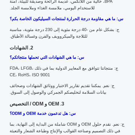
BPA، خالية من اللاتكس، عديمة الرائحة وصديقة للبيئة، آمنة
للاستخدام اليومي، ملامسة الغذاء وملامسة الجلد.
س: ما هي مقاومة درجة الحرارة لمنتجات السيليكون الخاصة بكم؟
ج: بشكل عام من -40 درجة مئوية إلى 230 درجة مئوية، مناسبة
للثلاجة والميكروويف والفرن وغسالة الأطباق.
2. الشهادات
س: ما هي الشهادات التي تحملها منتجاتكم؟
ج: منتجاتنا تتوافق مع المعايير الدولية بما في ذلك FDA، LFGB،
CE، RoHS، ISO 9001
ج: نعم. يمكننا تقديم تقارير الاختبار ووثائق الشهادات وصحائف
بيانات السلامة لتخليصكم الجمركي والوصول إلى السوق.
3. OEM و ODM / التخصيص
س: هل تدعمون خدمة OEM و ODM؟
ج: نعم. نقدم حلول OEM و ODM شاملة من البداية إلى النهاية، بما
في ذلك التصميم وصناعة القوالب والإنتاج وطباعة الشعار والتعبئة