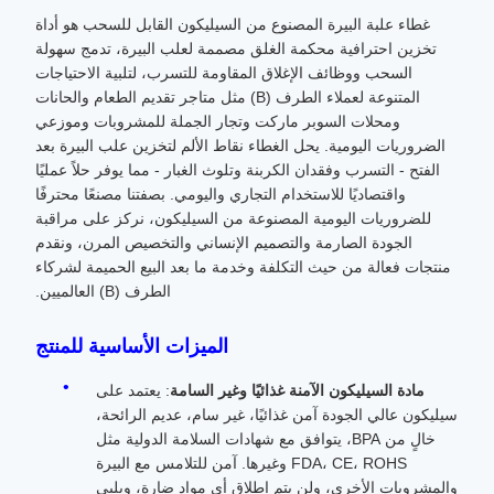
غطاء علبة البيرة المصنوع من السيليكون القابل للسحب هو أداة
تخزين احترافية محكمة الغلق مصممة لعلب البيرة، تدمج سهولة
السحب ووظائف الإغلاق المقاومة للتسرب، لتلبية الاحتياجات
المتنوعة لعملاء الطرف (B) مثل متاجر تقديم الطعام والحانات
ومحلات السوبر ماركت وتجار الجملة للمشروبات وموزعي
الضروريات اليومية. يحل الغطاء نقاط الألم لتخزين علب البيرة بعد
الفتح - التسرب وفقدان الكربنة وتلوث الغبار - مما يوفر حلاً عمليًا
واقتصاديًا للاستخدام التجاري واليومي. بصفتنا مصنعًا محترفًا
للضروريات اليومية المصنوعة من السيليكون، نركز على مراقبة
الجودة الصارمة والتصميم الإنساني والتخصيص المرن، ونقدم
منتجات فعالة من حيث التكلفة وخدمة ما بعد البيع الحميمة لشركاء
الطرف (B) العالميين.
الميزات الأساسية للمنتج
مادة السيليكون الآمنة غذائيًا وغير السامة
: يعتمد على
سيليكون عالي الجودة آمن غذائيًا، غير سام، عديم الرائحة،
خالٍ من BPA، يتوافق مع شهادات السلامة الدولية مثل
FDA، CE، ROHS وغيرها. آمن للتلامس مع البيرة
والمشروبات الأخرى، ولن يتم إطلاق أي مواد ضارة، ويلبي