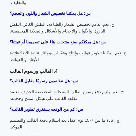
والتغليف.
س: هل يمكننا تخصيص الشعار واللون والحجم؟
ج: نعم. ندعم تخصيص الشعار (الطباعة، النقش الغائر، النقش
البارز)، والألوان والأحجام والأشكال والصلابة المخصصة.
س: هل يمكنكم صنع منتجات بناءً على تصميمنا أو عينتنا؟
ج: نعم. يمكننا تطوير قوالب وإنتاج وفقًا لرسوماتك ثنائية الأبعاد/ثلاثية
الأبعاد أو العينات.
4. القالب ورسوم القالب
س: هل تتقاضون رسومًا مقابل القالب؟
ج: نعم، يلزم دفع رسوم القالب للمنتجات المخصصة الجديدة. تعتمد
تكلفة القالب على هيكل المنتج وحجمه.
س: كم من الوقت يستغرق تطوير القالب؟
ج: عادة ما بين 7-15 يوم عمل بعد استلام دفعة القالب والتصميم
المؤكد.