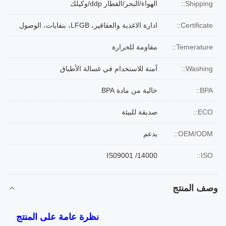
Shipping::
الهواء/البحر/القطار ddp/وكيلك
Certificate::
ادارة الاغذية والعقاقير، LFGB، بنفايات، الوصول
Temerature::
مقاومة للحرارة
Washing::
آمنة للاستخدام في غسالة الأطباق
BPA::
خالية من مادة BPA
ECO::
صديقة للبيئة
OEM/ODM::
يدعم
IS09001 /14000
ISO::
وصف المنتج
نظرة عامة على المنتج