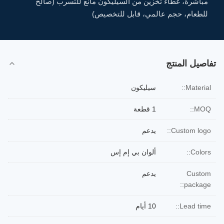
مباشرة، غطاء تخزين من السيليكون مانع للتسرب (صالح
للطعام، حجم عالمي، قابل للتخصيص)
تفاصيل المنتج
Material::
سيليكون
MOQ::
1 قطعة
Custom logo::
يدعم
Colors::
ألوان بي إم إس
Custom
يدعم
package::
Lead time::
10 أيام