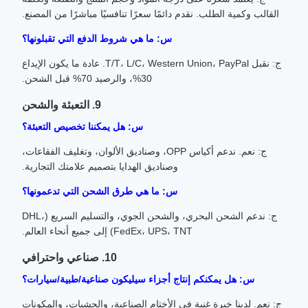
القالب وكمية الطلب. نقدم دائمًا سعرًا تنافسيًا مباشرًا من المصنع.
س: ما هي شروط الدفع التي تقبلونها؟
ج: نقبل T/T، L/C، Western Union، PayPal. عادة ما يكون الإيداع
30%، والرصيد 70% قبل الشحن.
9. التعبئة والشحن
س: هل يمكننا تخصيص التعبئة؟
ج: نعم. ندعم أكياس OPP، وصناديق الألوان، وتغليف الفقاعات،
وصناديق الهدايا بتصميم علامتك التجارية.
س: ما هي طرق الشحن التي تدعمونها؟
ج: ندعم الشحن البحري، والشحن الجوي، والتسليم السريع (DHL،
FedEx، UPS، TNT) إلى جميع أنحاء العالم.
10. صناعي واحترافي
س: هل يمكنكم إنتاج أجزاء سيليكون صناعية/طبية/سيارات؟
ج: نعم. لدينا خبرة غنية في الأختام الصناعية، والحشيات، والمكونات