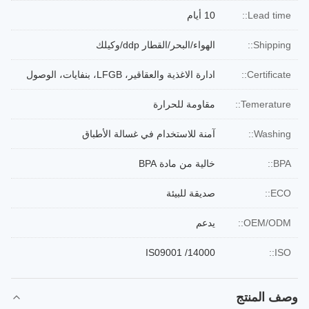
Lead time::
10 أيام
Shipping::
الهواء/البحر/القطار ddp/وكيلك
Certificate::
ادارة الاغذية والعقاقير، LFGB، بنفايات، الوصول
Temerature::
مقاومة للحرارة
Washing::
آمنة للاستخدام في غسالة الأطباق
BPA::
خالية من مادة BPA
ECO::
صديقة للبيئة
OEM/ODM::
يدعم
IS09001 /14000
ISO::
وصف المنتج