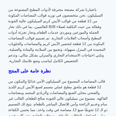
باعتبارنا شركة مصنعة محترفة لأدوات المطبخ المصنوعة من
السيليكون، نحن متخصصون في توريد قوالب المصاصات المكونة
من 12 قطعة من قوالب الآيس كريم السيليكون عالية الجودة
وفعالة من حيث التكلفة لعملاء B2B العالميين، بما في ذلك تجار
الجملة والموزعين وموردي خدمات الطعام وتجار تجزئة أدوات
المطبخ وأصحاب العلامات التجارية. تم تصميم قوالب المصاصات
المكونة من 12 قطعة لتحضير الآيس كريم والمصاصات والحلويات
المجمدة في المنزل بسهولة، وتجمع بين السلامة والمتانة والعملية،
وتلبي احتياجات الاستخدام التجاري والمنزلي بشكل مثالي، وتدعم
التخصيص الكامل ليناسب وضع علامتك التجارية.
نظرة عامة على المنتج
قالب المصاصات المصنوع من السيليكون الآمن غذائيًا والمكون من
12 قطعة هو ملحق مطبخ عملي مصمم لصنع الآيس كريم اللذيذ
والصحي محلي الصنع والمصاصات والزبادي المجمد ومصاصات
الفاكهة. مصنوع من سيليكون عالي الجودة صالح للطعام، القالب غير
سام وعديم الرائحة وآمن للاتصال المباشر بالطعام. يتيح لك التصميم
ذو الـ 12 تجويفًا صنع 12 مصاصة في وقت واحد، مما يحسن الكفاءة
ويلبي احتياجات العائلات والمقاهي ومحلات الحلوى وشركات تقديم