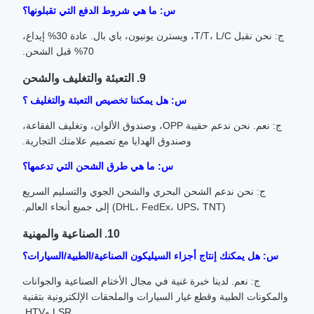
س: ما هي شروط الدفع التي تقبلونها؟
ج: نحن نقبل T/T، L/C، ويسترن يونيون، باي بال. عادة 30% إيداع،
70% قبل الشحن.
9. التعبئة والتغليف والشحن
س: هل يمكننا تخصيص التعبئة والتغليف ؟
ج: نعم. نحن ندعم حقيبة OPP، وصندوق الألوان، وتغليف الفقاعة،
وصندوق الهدايا مع تصميم علامتك التجارية.
س: ما هي طرق الشحن التي تدعمها؟
ج: نحن ندعم الشحن البحري والشحن الجوي والتسليم السريع
(DHL، FedEx، UPS، TNT) إلى جميع أنحاء العالم.
10. الصناعية والمهنية
س: هل يمكنك إنتاج أجزاء السيليكون الصناعية/الطبية/السيارات؟
ج: نعم. لدينا خبرة غنية في مجال الأختام الصناعية والجوانات
والمكونات الطبية وقطع غيار السيارات والملحقات الإلكترونية بتقنية
LSR وHTV.