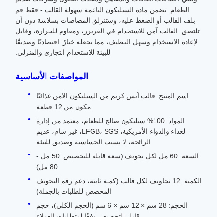
الطعام. تضمن مادة السيليكون الناعمة سهولة القالب - فقط قم
بلف القالب أو الضغط عليه، وستنزلق المصاصات بسلاسة دون أن
تلتصق. القالب آمن للاستخدام في الفريزر، ومقاوم للحرارة، وقابل
لإعادة الاستخدام وسهل التنظيف، مما يجعله خيارًا اقتصاديًا وصديقًا
للبيئة للاستخدام التجاري والمنزلي.
المواصفات الأساسية
اسم المنتج: قالب آيس كريم من السيليكون الآمن غذائيًا
مكون من 12 قطعة
المواد: 100% سيليكون صالح للطعام، معتمد من إدارة
الغذاء والدواء الأمريكية، LFGB، SGS، غير سام، عديم
الرائحة، لا يسبب الحساسية وصديق للبيئة
السعة: 60 مل لكل تجويف (سعة قابلة للتخصيص: 50 مل -
80 مل)
الكمية: 12 تجاويف لكل قالب (كمية ثابتة، دعم رقم التجويف
المخصص للطلبات بالجملة)
الحجم: 28 سم × 12 سم × 6 سم (الحجم الكلي)، حجم
قابل للتخصيص وفقًا لمتطلبات العملاء