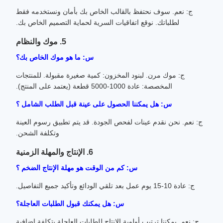
ج: نعم. سوف نحتفظ بالقالب الخاص بك بأمان ونستخدمه فقط
لطلباتك. نوقع اتفاقيات السرية لحماية التصميم الخاص بك.
5. موك والنظام
س: ما هو موك الخاص بك؟
ج: موك مرن. لبنود المخزون: كمية صغيرة مقبولة. للمنتجات
المخصصة: عادة 1000-5000 قطعة (يعتمد على المنتج).
س: هل يمكننا الحصول على عينة قبل الطلب الشامل ؟
ج: نعم. نحن نقدم عينات لفحص الجودة. قد يتم تطبيق رسوم العينة
وتكلفة الشحن.
6. الإنتاج والمهلة الزمنية
س: كم من الوقت هو مهلة الإنتاج الضخم ؟
ج: عادة 10-15 يوم عمل بعد تلقي الودائع وتأكيد جميع التفاصيل.
س: هل يمكنك قبول الطلبات العاجلة؟
ج: نعم. يمكننا ترتيب أولوية الإنتاج للطلبات العاجلة بتكلفة إضافية