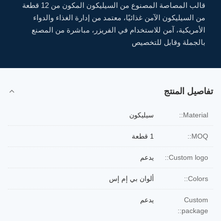
قالب المصاصة المصنوع من السيليكون المكون من 12 قطعة
من السيليكون الآمن غذائيًا، معتمد من إدارة الغذاء والدواء
الأمريكية، آمن للاستخدام في الفريزر، مباشرة من المصنع
بالجملة وقابل للتخصيص
تفاصيل المنتج
Material::
سيليكون
MOQ::
1 قطعة
Custom logo::
يدعم
Colors::
ألوان بي إم إس
Custom
يدعم
package::