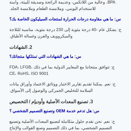
BPA، وخالية من اللاتكس، وعديمة الرائحة وصديقة للبيئة، وآمنة
للاستخدام اليومي، وملامسة الطعام وملامسة الجلد.
س: ما هي مقاومة درجات الحرارة لمنتجات السيليكون الخاصة بك؟
ج: بشكل عام -40 درجة مئوية إلى 230 درجة مئوية، مناسبة للثلاجة
والميكروويف والفرن وغسالة الأطباق.
2. الشهادات
س: ما هي الشهادات التي تمتلكها منتجاتك؟
ج: تتوافق منتجاتنا مع المعايير الدولية بما في ذلك FDA، LFGB،
CE، RoHS، ISO 9001
ج: نعم. يمكننا تقديم تقارير الاختبار ووثائق الاعتماد وأوراق بيانات
السلامة للتخليص الجمركي والوصول إلى الأسواق.
3. تصنيع المعدات الأصلية وأوديإم / التخصيص
س: هل تدعم خدمة OEM وتصنيع التصميم الشخصي ؟
ج: نعم. نحن نقدم حلول متكاملة لتصنيع المعدات الأصلية وتصنيع
التصميم الشخصي، بما في ذلك التصميم وصنع القوالب والإنتاج