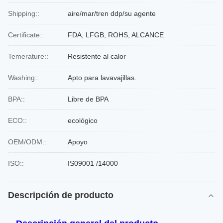
Shipping::
aire/mar/tren ddp/su agente
Certificate::
FDA, LFGB, ROHS, ALCANCE
Temerature::
Resistente al calor
Washing::
Apto para lavavajillas.
BPA::
Libre de BPA
ECO::
ecológico
OEM/ODM::
Apoyo
ISO::
IS09001 /14000
Descripción de producto