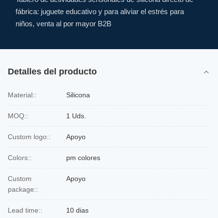
fábrica: juguete educativo y para aliviar el estrés para
niños, venta al por mayor B2B
Detalles del producto
Material::
Silicona
MOQ::
1 Uds.
Custom logo::
Apoyo
Colors::
pm colores
Custom
Apoyo
package::
Lead time::
10 dias