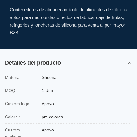
Contenedores de almacenamiento de alimentos de silicona
aptos para microondas directos de fábrica: caja de frutas,
refrigerios y loncheras de silicona para venta al por mayor
B2B
Detalles del producto
Material::
Silicona
MOQ::
1 Uds.
Custom logo::
Apoyo
Colors::
pm colores
Custom
Apoyo
package::