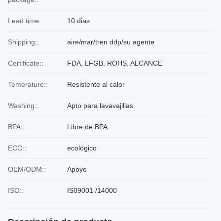
Lead time::
10 dias
Shipping::
aire/mar/tren ddp/su agente
Certificate::
FDA, LFGB, ROHS, ALCANCE
Temerature::
Resistente al calor
Washing::
Apto para lavavajillas.
BPA::
Libre de BPA
ECO::
ecológico
OEM/ODM::
Apoyo
ISO::
IS09001 /14000