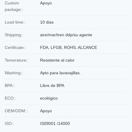
Custom
Apoyo
package::
Lead time::
10 dias
Shipping::
aire/mar/tren ddp/su agente
Certificate::
FDA, LFGB, ROHS, ALCANCE
Temerature::
Resistente al calor
Washing::
Apto para lavavajillas.
BPA::
Libre de BPA
ECO::
ecológico
OEM/ODM::
Apoyo
ISO::
IS09001 /14000