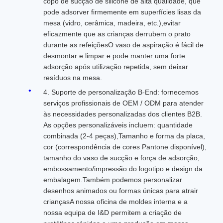
copo de sucção de silicone de alta qualidade, que
pode adsorver firmemente em superfícies lisas da
mesa (vidro, cerâmica, madeira, etc.),evitar
eficazmente que as crianças derrubem o prato
durante as refeiçõesO vaso de aspiração é fácil de
desmontar e limpar e pode manter uma forte
adsorção após utilização repetida, sem deixar
resíduos na mesa.
4. Suporte de personalização B-End: fornecemos
serviços profissionais de OEM / ODM para atender
às necessidades personalizadas dos clientes B2B.
As opções personalizáveis incluem: quantidade
combinada (2-4 peças),Tamanho e forma da placa,
cor (correspondência de cores Pantone disponível),
tamanho do vaso de sucção e força de adsorção,
embossamento/impressão do logotipo e design da
embalagem.Também podemos personalizar
desenhos animados ou formas únicas para atrair
criançasA nossa oficina de moldes interna e a
nossa equipa de I&D permitem a criação de