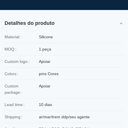
Detalhes do produto
Material::
Silicone
MOQ::
1 peça
Custom logo::
Apoiar
Colors::
pms Cores
Custom
Apoiar
package::
Lead time::
10 dias
Shipping::
ar/mar/trem ddp/seu agente