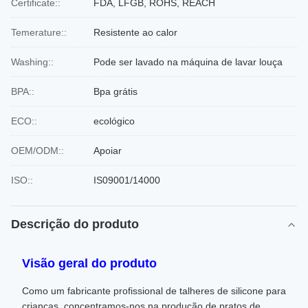
Certificate::
FDA, LFGB, ROHS, REACH
Temerature::
Resistente ao calor
Washing::
Pode ser lavado na máquina de lavar louça
BPA::
Bpa grátis
ECO::
ecológico
OEM/ODM::
Apoiar
ISO::
IS09001/14000
Descrição do produto
Visão geral do produto
Como um fabricante profissional de talheres de silicone para
crianças, concentramos-nos na produção de pratos de