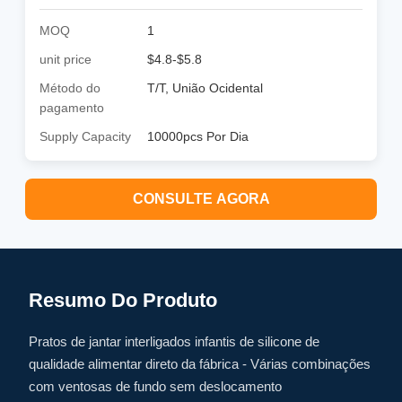
MOQ
1
unit price
$4.8-$5.8
Método do
T/T, União Ocidental
pagamento
Supply Capacity
10000pcs Por Dia
CONSULTE AGORA
Resumo Do Produto
Pratos de jantar interligados infantis de silicone de
qualidade alimentar direto da fábrica - Várias combinações
com ventosas de fundo sem deslocamento