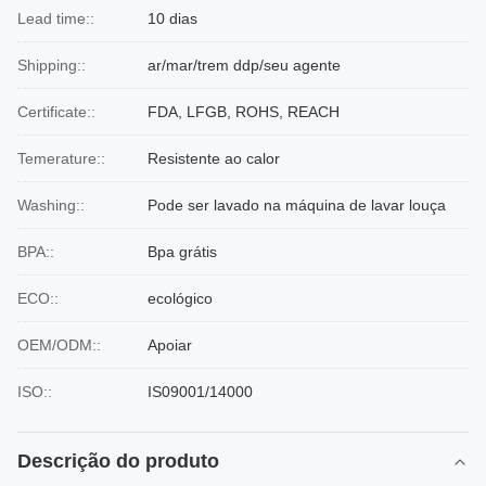
Lead time::
10 dias
Shipping::
ar/mar/trem ddp/seu agente
Certificate::
FDA, LFGB, ROHS, REACH
Temerature::
Resistente ao calor
Washing::
Pode ser lavado na máquina de lavar louça
BPA::
Bpa grátis
ECO::
ecológico
OEM/ODM::
Apoiar
ISO::
IS09001/14000
Descrição do produto