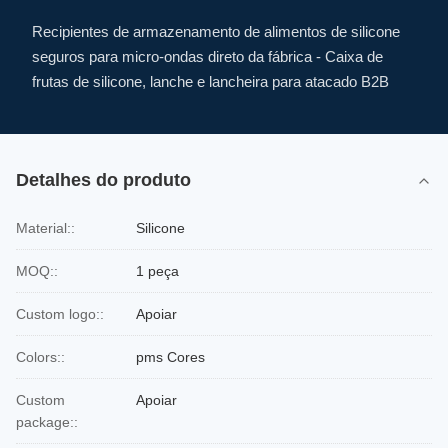
Recipientes de armazenamento de alimentos de silicone
seguros para micro-ondas direto da fábrica - Caixa de
frutas de silicone, lanche e lancheira para atacado B2B
Detalhes do produto
Material::
Silicone
MOQ::
1 peça
Custom logo::
Apoiar
Colors::
pms Cores
Custom
Apoiar
package::