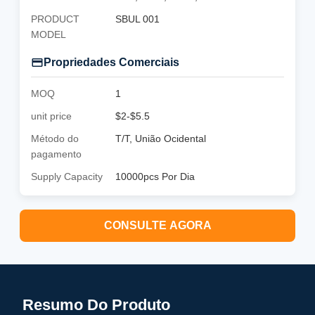
PRODUCT
SBUL 001
MODEL
Propriedades Comerciais
MOQ
1
unit price
$2-$5.5
Método do
T/T, União Ocidental
pagamento
Supply Capacity
10000pcs Por Dia
CONSULTE AGORA
Resumo Do Produto