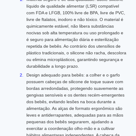
líquido de qualidade alimentar (LSR) compatível
com FDA e LFGB, 100% livre de BPA, livre de PVC,
livre de ftalatos, inodoro e não tóxico. O material é
quimicamente estável, não libera substâncias
nocivas sob alta temperatura ou uso prolongado e
é seguro para alimentação diária e esterilização
repetida de bebês. Ao contrário dos utensílios de
plástico tradicionais, o silicone não racha, descolora
ou elimina microplásticos, garantindo segurança e
durabilidade a longo prazo.
Design adequado para bebês: a colher e o garfo
possuem cabeças de silicone de toque suave com
bordas arredondadas, protegendo suavemente as
gengivas sensíveis e os dentes recém-emergentes
dos bebês, evitando lesões na boca durante a
alimentação. As alças de formato ergonômico são
leves e antiderrapantes, adequadas para as mãos
pequenas dos bebês segurarem, ajudando a
exercitar a coordenação olho-mão e a cultivar
hábitos alimentares independentes. A cabeça da