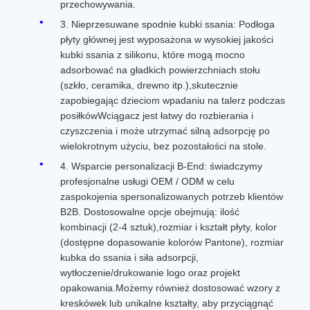
przechowywania.
3. Nieprzesuwane spodnie kubki ssania: Podłoga
płyty głównej jest wyposażona w wysokiej jakości
kubki ssania z silikonu, które mogą mocno
adsorbować na gładkich powierzchniach stołu
(szkło, ceramika, drewno itp.),skutecznie
zapobiegając dzieciom wpadaniu na talerz podczas
posiłkówWciągacz jest łatwy do rozbierania i
czyszczenia i może utrzymać silną adsorpcję po
wielokrotnym użyciu, bez pozostałości na stole.
4. Wsparcie personalizacji B-End: świadczymy
profesjonalne usługi OEM / ODM w celu
zaspokojenia spersonalizowanych potrzeb klientów
B2B. Dostosowalne opcje obejmują: ilość
kombinacji (2-4 sztuk),rozmiar i kształt płyty, kolor
(dostępne dopasowanie kolorów Pantone), rozmiar
kubka do ssania i siła adsorpcji,
wytłoczenie/drukowanie logo oraz projekt
opakowania.Możemy również dostosować wzory z
kreskówek lub unikalne kształty, aby przyciągnąć