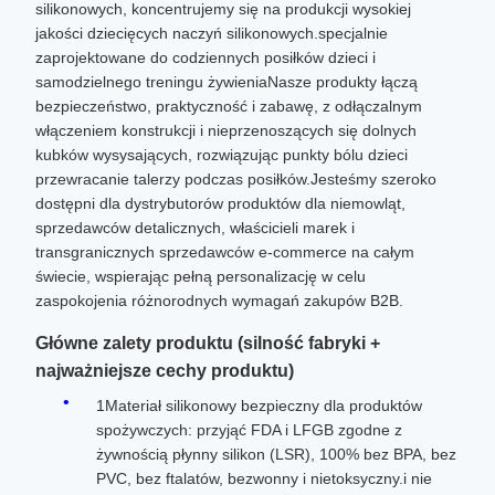
silikonowych, koncentrujemy się na produkcji wysokiej
jakości dziecięcych naczyń silikonowych.specjalnie
zaprojektowane do codziennych posiłków dzieci i
samodzielnego treningu żywieniaNasze produkty łączą
bezpieczeństwo, praktyczność i zabawę, z odłączalnym
włączeniem konstrukcji i nieprzenoszących się dolnych
kubków wysysających, rozwiązując punkty bólu dzieci
przewracanie talerzy podczas posiłków.Jesteśmy szeroko
dostępni dla dystrybutorów produktów dla niemowląt,
sprzedawców detalicznych, właścicieli marek i
transgranicznych sprzedawców e-commerce na całym
świecie, wspierając pełną personalizację w celu
zaspokojenia różnorodnych wymagań zakupów B2B.
Główne zalety produktu (silność fabryki +
najważniejsze cechy produktu)
1Materiał silikonowy bezpieczny dla produktów
spożywczych: przyjąć FDA i LFGB zgodne z
żywnością płynny silikon (LSR), 100% bez BPA, bez
PVC, bez ftalatów, bezwonny i nietoksyczny.i nie