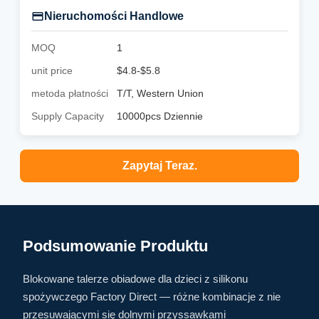
Nieruchomości Handlowe
MOQ
1
unit price
$4.8-$5.8
metoda płatności
T/T, Western Union
Supply Capacity
10000pcs Dziennie
Zapytaj Teraz.
Podsumowanie Produktu
Blokowane talerze obiadowe dla dzieci z silikonu
spożywczego Factory Direct — różne kombinacje z nie
przesuwającymi się dolnymi przyssawkami