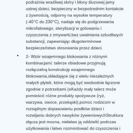
podrażnia wrażliwej skóry i błony śluzowej jamy
ustnej dzieci, bezpieczny w bezpośrednim kontakcie
z żywnością, odporny na wysokie temperatury
(-40°C do 230°C), nadaje się do podgrzewania
mikrofalowego, sterylizacji w gotowaniu i
czyszczenia z zmywarki,bez uwalniania szkodliwych
substancji, zapewniając długoterminowe
bezpieczeństwo stosowania przez dzieci.
2- Wzór wzajemnego blokowania z różnymi
kombinacjami: talerze obiadowe przyjmują
rozłączalną konstrukcję wzajemnego
blokowania,składające się z wielu niezależnych
małych płytek, które mogą być swobodnie łączone
zgodnie z potrzebami (eKażdy mały talerz może
pomieścić różne produkty spożywcze (ryż,
warzywa, owoce, przekąski),pomoc rodzicom w
rozsądnym dopasowaniu posiłków dzieci i
rozwijaniu dobrych nawyków żywieniowychStruktura
złącza jest mocna, niełatwo ją oddzielić podczas
użytkowania i łatwo rozmontować do czyszczenia i