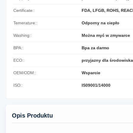
Certificate::
FDA, LFGB, ROHS, REAC
Temerature::
Odporny na ciepło
Washing::
Można myć w zmywarce
BPA::
Bpa za darmo
ECO::
przyjazny dla środowiska
OEM/ODM::
Wsparcie
ISO::
IS09001/14000
Opis Produktu