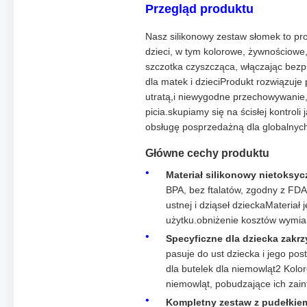
Przegląd produktu
Nasz silikonowy zestaw słomek to pro
dzieci, w tym kolorowe, żywnościowe
szczotka czyszcząca, włączając bezp
dla matek i dzieciProdukt rozwiązuj
utratą,i niewygodne przechowywanie,
picia.skupiamy się na ścisłej kontroli
obsługę posprzedażną dla globalnyc
Główne cechy produktu
Materiał silikonowy nietoksy
BPA, bez ftalatów, zgodny z FD
ustnej i dziąseł dzieckaMateriał
użytku.obniżenie kosztów wymia
Specyficzne dla dziecka zakrz
pasuje do ust dziecka i jego po
dla butelek dla niemowląt2 Koloro
niemowląt, pobudzające ich zain
Kompletny zestaw z pudełkie