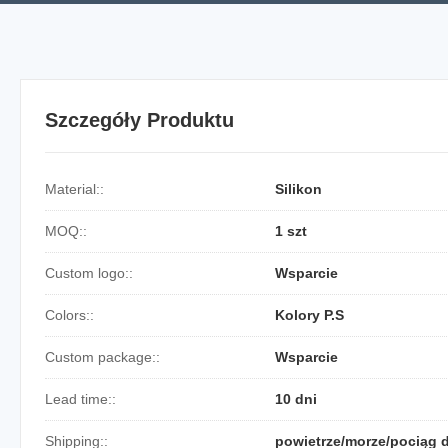
Szczegóły Produktu
Material::
Silikon
MOQ::
1 szt
Custom logo::
Wsparcie
Colors::
Kolory P.S
Custom package::
Wsparcie
Lead time::
10 dni
Shipping::
powietrze/morze/pociąg 