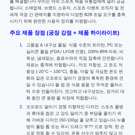
를 해결합니다.우리는 야외 스포츠 제품 유통업체에 널리 공급
됩니다, 소매업체, 브랜드 소유자, 스포츠 이벤트 조직자 및 전
세계 국경 간 판매자를 지원하여 다양한 B2B 조달 요구를 충족
시키기 위해 완전한 사용자 정의를 지원합니다.
주요 제품 장점 (공장 강점 + 제품 하이라이트)
고품질 & 내구성 물질: 식품 수준의 트리탄, PC 또는
실리콘 물질 (FDA / LFGB 인증), 100% BPA 자유, 비
독성, 냄새없는, 음료수와의 직접 접촉에 안전합니다.
재료는 충격에 저항합니다., 마모 저항성, 고 온도 저
항성 (-20°C ~ 100°C), 충돌, 마찰 및 극심한 온도 변
화와 같은 오프로드 달리기 경쟁의 혹독한 환경에 견
딜 수 있습니다.물 컵 은 식용 용품 인 두꺼운 플라스
틱 으로 만들어진다, 견고하고 내구성있는, 장거리 대
회 동안 큰 용량 물 저장에 적합합니다.
오프로드 달리기 경쟁 지향적인 디자인: 스포츠 물병
과 휴대용 컵은 고 강도 달리기 중 부담을 줄이기 위
해 가벼운 디자인 (50-100g) 을 갖추고 있습니다.누출
방지 플립 톱 또는 푸시 드래그 뚜?? 으로 장착, 한 손
으로 작동 할 수 있으며, 운동 선수가 멈추지 않고 마