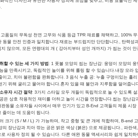
친화적인 디자인과 유연한 사용자 정의에 초점을 맞추고, 비용 효율적인 제
.
: 고품질의 무독성 천연 고무와 식품 등급 TPR 재료를 채택하고, 100% 무독
 애완 동물 안전 인증과 일치합니다.재료는 부드럽지만 단단합니다., 탄력성
 않으며, 모든 연령대의 개 ( 강아지부터 성인 개까지) 가 씹는 것이 
취할 수 있는 세 가지 방법
: 1 풋볼 모양의 씹는 장난감: 웅덩이 모양의 
본능을 만족시키고, 독립적인 놀이를 위해 롤링 할 수 있습니다.내장 모라 
줄이고, 치아 불편함을 완화합니다. 3 음식 누출 공: 누출 구멍이있는 홀
얻기 위해 굴리고 물어야 합니다.혼자 있을 때 불안과 지루함을 덜어줍니다
 소유자 시간 절약
: 3가지 스타일 모두 개들이 독립적으로 놀 수 있도록
 공은 상호 작용적인 재미를 더하고 놀이 시간을 연장합니다.씹는 장난감
완동물 소유자들 사이에서 매우 인기가 있고 B-End 고객들의 제품 시
고 줄이는 데 도움이 됩니다.
여러 크기 (S / M / L) 가 가능하며, 작고 중형 및 큰 개에 적합하며, B-
의 장난감과 치아 깎는 공은 밝은 색상 (붉은) 으로 제공됩니다., 파란색,
로 사용자 정의 될 수 있습니다. 다른 애완 동물 액세서리와 쉽게 일치