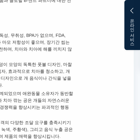
품과 글로벌 B-엔드 파트너에 대한 친
온라인 서비스
성, 무취성, BPA가 없으며, FDA,
과 마모 저항성이 좋으며, 장기간 씹는
안전하며, 치아와 치아에 해를 끼치지 않
웅덩이 모양의 독특한 풋볼 디자인, 마찰
입자, 효과적으로 치아를 청소하고, 개
리 디자인으로 개 음식이나 간식을 넣을
.
 설계되었으며 애완동물 소유자가 동반할
과 치아 깎는 공은 개들의 자연스러운
장 경쟁력을 향상시키는 파괴적인 행동
end 고객의 다양한 조달 요구를 충족시키기
 녹색, 주황색), 그리고 음식 누출 공은
하여 제품의 매력을 향상시킵니다.