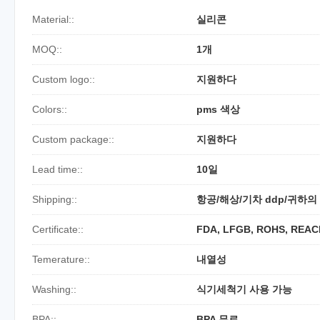
Material::
실리콘
MOQ::
1개
Custom logo::
지원하다
Colors::
pms 색상
Custom package::
지원하다
Lead time::
10일
Shipping::
항공/해상/기차 ddp/귀하의
Certificate::
FDA, LFGB, ROHS, REAC
Temerature::
내열성
Washing::
식기세척기 사용 가능
BPA::
BPA 무료