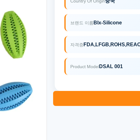
중국
Country Of Origin
Blx-Silicone
브랜드 이름
FDA,LFGB,ROHS,REA
자격증
DSAL 001
Product Model