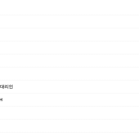
 대리인
H