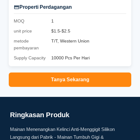
Properti Perdagangan
MOQ
1
unit price
$1.5-$2.5
metode
T/T, Western Union
pembayaran
Supply Capacity
10000 Pcs Per Hari
Tanya Sekarang
Ringkasan Produk
Mainan Menenangkan Kelinci Anti-Menggigit Silikon
Langsung dari Pabrik - Mainan Tumbuh Gigi &