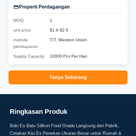
Properti Perdagangan
MOQ
1
unit price
$1.6-$2.6
metode
T/T, Western Union
pembayaran
Supply Capacity
10000 Pcs Per Hari
Tanya Sekarang
Ringkasan Produk
Baki Es Batu Silikon Food Grade Langsung dari Pabrik,
Cetakan Kisi Es Penekan Ukuran Besar untuk Rumah &