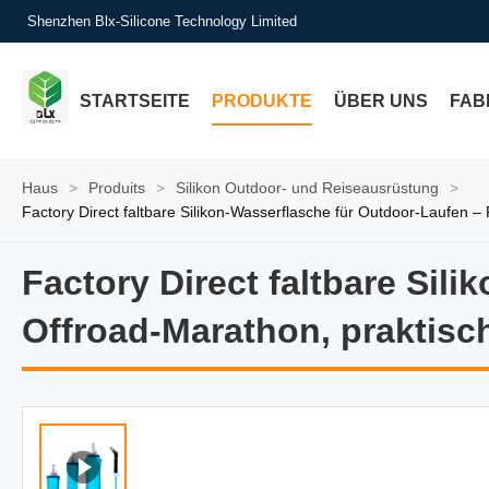
Shenzhen Blx-Silicone Technology Limited
STARTSEITE
PRODUKTE
ÜBER UNS
FAB
Haus
>
Produits
>
Silikon Outdoor- und Reiseausrüstung
>
Factory Direct faltbare Silikon-Wasserflasche für Outdoor-Laufen
Factory Direct faltbare Sil
Factory Direct faltbare Si
Offroad-Marathon, praktisc