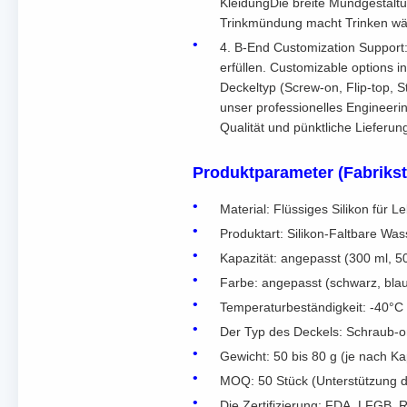
KleidungDie breite Mundgestaltu
Trinkmündung macht Trinken wäh
4. B-End Customization Support
erfüllen. Customizable options i
Deckeltyp (Screw-on, Flip-top, 
unser professionelles Engineeri
Qualität und pünktliche Lieferun
Produktparameter (Fabriks
Material: Flüssiges Silikon für L
Produktart: Silikon-Faltbare Wa
Kapazität: angepasst (300 ml, 5
Farbe: angepasst (schwarz, blau
Temperaturbeständigkeit: -40°C 
Der Typ des Deckels: Schraub-on 
Gewicht: 50 bis 80 g (je nach Ka
MOQ: 50 Stück (Unterstützung d
Die Zertifizierung: FDA, LFGB