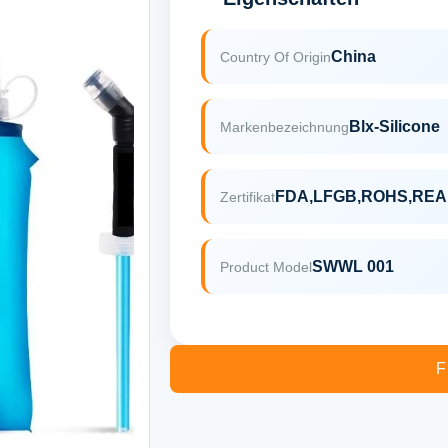
China
Country Of Origin
Blx-Silicone
Markenbezeichnung
F
Zertifikat
SWWL 001
Product Model
F