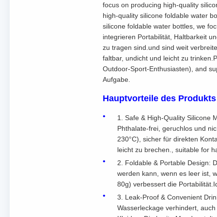
focus on producing high-quality silic
high-quality silicone foldable water b
silicone foldable water bottles, we f
integrieren Portabilität, Haltbarkei
zu tragen sind.und sind weit verbreit
faltbar, undicht und leicht zu trinke
Outdoor-Sport-Enthusiasten), and sup
Aufgabe.
Hauptvorteile des Produkts
1. Safe & High-Quality Silicone 
Phthalate-frei, geruchlos und ni
230°C), sicher für direkten Kon
leicht zu brechen., suitable for
2. Foldable & Portable Design: D
werden kann, wenn es leer ist, w
80g) verbessert die Portabilität
3. Leak-Proof & Convenient Drink
Wasserleckage verhindert, auch