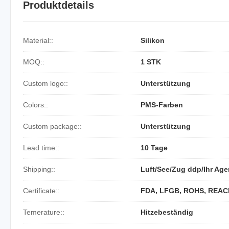
Produktdetails
Material::
Silikon
MOQ::
1 STK
Custom logo::
Unterstützung
Colors::
PMS-Farben
Custom package::
Unterstützung
Lead time::
10 Tage
Shipping::
Luft/See/Zug ddp/Ihr Age
Certificate::
FDA, LFGB, ROHS, REAC
Temerature::
Hitzebeständig