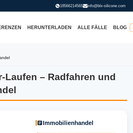
18566214565
info@blx-silicone.com
ERENZEN
HERUNTERLADEN
ALLE FÄLLE
BLOG
handel
or-Laufen – Radfahren und
oor-Laufen – Radfahren und O
ndel
Immobilienhandel