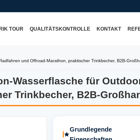
RIK TOUR
QUALITÄTSKONTROLLE
KONTAKT
REF
 – Radfahren und Offroad-Marathon, praktischer Trinkbecher, B2B-Groß
ikon-Wasserflasche für Outdo
likon-Wasserflasche für Outd
her Trinkbecher, B2B-Großha
Grundlegende
Eigenschaften