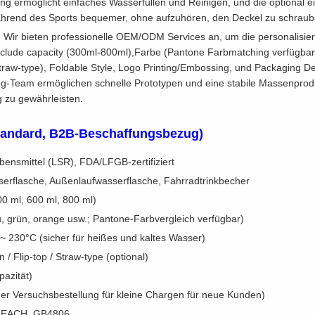
ng ermöglicht einfaches Wasserfüllen und Reinigen, und die optional ei
rend des Sports bequemer, ohne aufzuhören, den Deckel zu schrauben.
: Wir bieten professionelle OEM/ODM Services an, um die personalisi
nclude capacity (300ml-800ml),Farbe (Pantone Farbmatching verfügbar), 
Straw-type), Foldable Style, Logo Printing/Embossing, und Packaging 
ng-Team ermöglichen schnelle Prototypen und eine stabile Massenprod
g zu gewährleisten.
tandard, B2B-Beschaffungsbezug)
ebensmittel (LSR), FDA/LFGB-zertifiziert
sserflasche, Außenlaufwasserflasche, Fahrradtrinkbecher
00 ml, 600 ml, 800 ml)
, grün, orange usw.; Pantone-Farbvergleich verfügbar)
~ 230°C (sicher für heißes und kaltes Wasser)
/ Flip-top / Straw-type (optional)
pazität)
er Versuchsbestellung für kleine Chargen für neue Kunden)
, REACH, GB4806