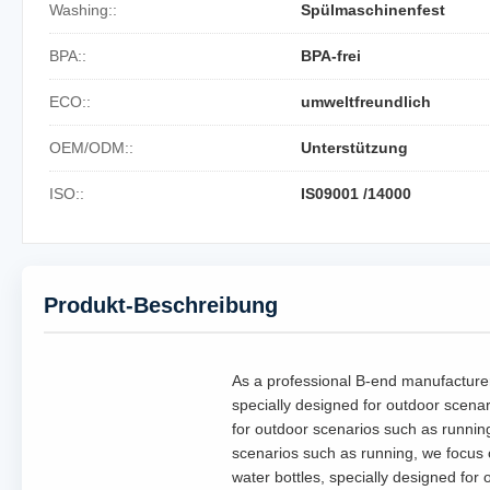
Washing::
Spülmaschinenfest
BPA::
BPA-frei
ECO::
umweltfreundlich
OEM/ODM::
Unterstützung
ISO::
IS09001 /14000
Produkt-Beschreibung
As a professional B-end manufacturer 
specially designed for outdoor scenar
for outdoor scenarios such as running
scenarios such as running, we focus o
water bottles, specially designed for