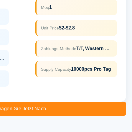
1
Moq
$2-$2.8
Unit Price
T/T, Western Union
Zahlungs-Methode
DA,LFGB,ROHS,REACH
10000pcs Pro Tag
Supply Capacity
ragen Sie Jetzt Nach.