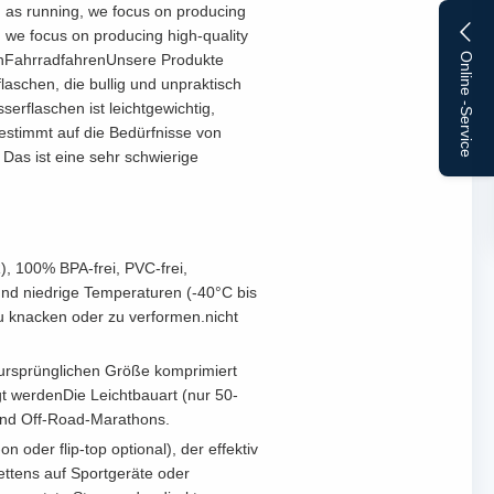
ch as running, we focus on producing
s, we focus on producing high-quality
us onFahrradfahrenUnsere Produkte
Online -Service
laschen, die bullig und unpraktisch
serflaschen ist leichtgewichtig,
bgestimmt auf die Bedürfnisse von
Das ist eine sehr schwierige
), 100% BPA-frei, PVC-frei,
 und niedrige Temperaturen (-40°C bis
zu knacken oder zu verformen.nicht
r ursprünglichen Größe komprimiert
egt werdenDie Leichtbauart (nur 50-
n und Off-Road-Marathons.
oder flip-top optional), der effektiv
ttens auf Sportgeräte oder