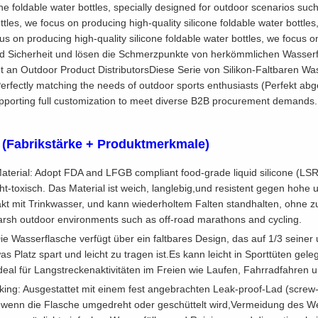
one foldable water bottles, specially designed for outdoor scenarios su
ottles, we focus on producing high-quality silicone foldable water bottle
ocus on producing high-quality silicone foldable water bottles, we foc
t und Sicherheit und lösen die Schmerzpunkte von herkömmlichen Wasserf
et an Outdoor Product DistributorsDiese Serie von Silikon-Faltbaren Was
n.Perfectly matching the needs of outdoor sports enthusiasts (Perfekt a
porting full customization to meet diverse B2B procurement demands. 
 (Fabrikstärke + Produktmerkmale)
Material: Adopt FDA and LFGB compliant food-grade liquid silicone (LSR
cht-toxisch. Das Material ist weich, langlebig,und resistent gegen hohe
takt mit Trinkwasser, und kann wiederholtem Falten standhalten, ohne 
 harsh outdoor environments such as off-road marathons and cycling.
ie Wasserflasche verfügt über ein faltbares Design, das auf 1/3 seine
as Platz spart und leicht zu tragen ist.Es kann leicht in Sporttüten gel
.Ideal für Langstreckenaktivitäten im Freien wie Laufen, Fahrradfahre
ing: Ausgestattet mit einem fest angebrachten Leak-proof-Lad (screw-on 
 wenn die Flasche umgedreht oder geschüttelt wird,Vermeidung des We