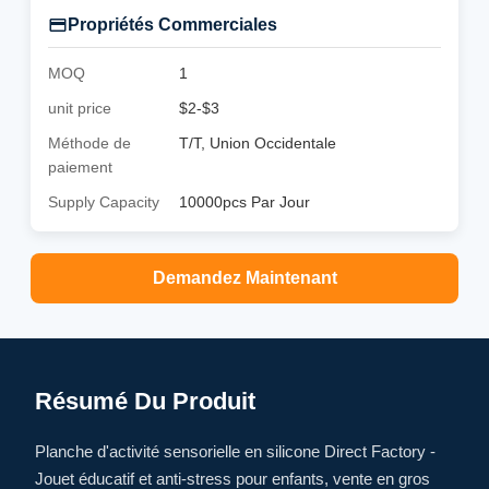
Propriétés Commerciales
MOQ
1
unit price
$2-$3
Méthode de
T/T, Union Occidentale
paiement
Supply Capacity
10000pcs Par Jour
Demandez Maintenant
Résumé Du Produit
Planche d'activité sensorielle en silicone Direct Factory -
Jouet éducatif et anti-stress pour enfants, vente en gros