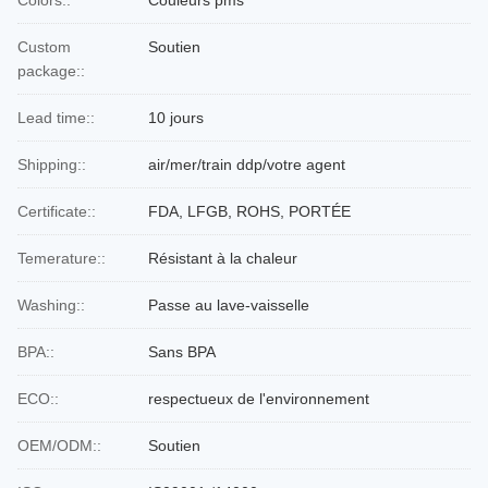
Colors::
Couleurs pms
Custom
Soutien
package::
Lead time::
10 jours
Shipping::
air/mer/train ddp/votre agent
Certificate::
FDA, LFGB, ROHS, PORTÉE
Temerature::
Résistant à la chaleur
Washing::
Passe au lave-vaisselle
BPA::
Sans BPA
ECO::
respectueux de l'environnement
OEM/ODM::
Soutien